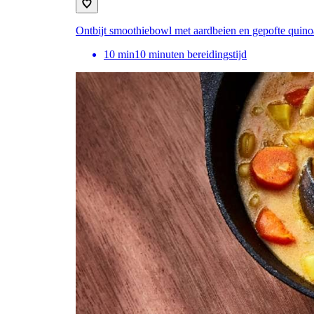
Ontbijt smoothiebowl met aardbeien en gepofte quino
10
min
10 minuten bereidingstijd