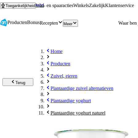
Ga naar hoofdinhoud
Ga naar zoeken
Win- en spaaracties
Winkels
Zakelijk
Klantenservice
Toegankelijkheid
Producten
Bonus
Recepten
Meer
Home
Producten
Zuivel, eieren
Terug
Plantaardige zuivel alternatieven
Plantaardige yoghurt
Plantaardige yoghurt naturel