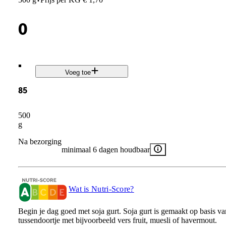
·
0
.
Voeg toe
85
500
g
Na bezorging
minimaal 6 dagen houdbaar
Wat is Nutri-Score?
Begin je dag goed met soja gurt. Soja gurt is gemaakt op basis van 
tussendoortje met bijvoorbeeld vers fruit, muesli of havermout.