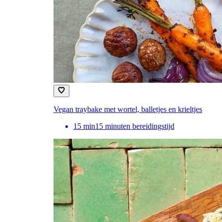
Vegan traybake met wortel, balletjes en krieltjes
15
min
15 minuten bereidingstijd