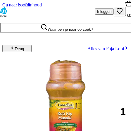
Ga naar hoofdinhoud
Ga naar zoeken
Inloggen
0.
menu
Waar ben je naar op zoek?
Alles van Faja Lobi
Terug
1
.