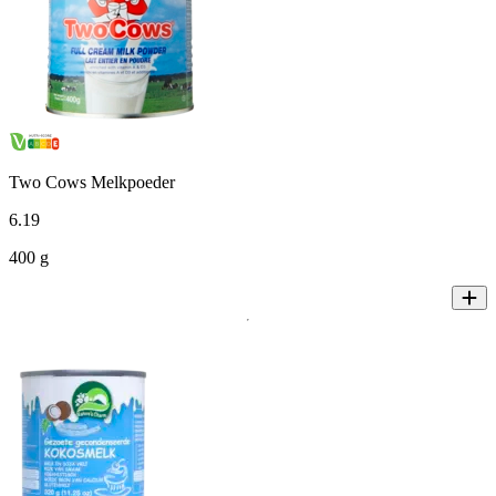
Two Cows Melkpoeder
6
.
19
400 g