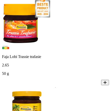
Faja Lobi Trassie trafasie
2
.
65
50 g