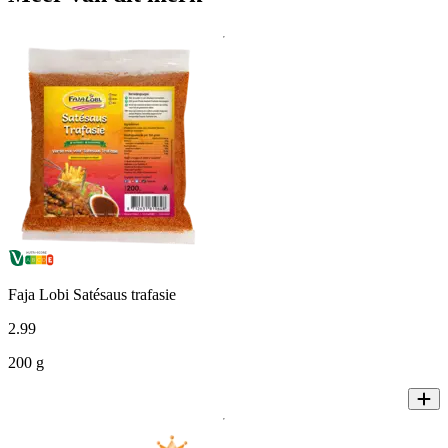
Faja Lobi Satésaus trafasie
2
.
99
200 g