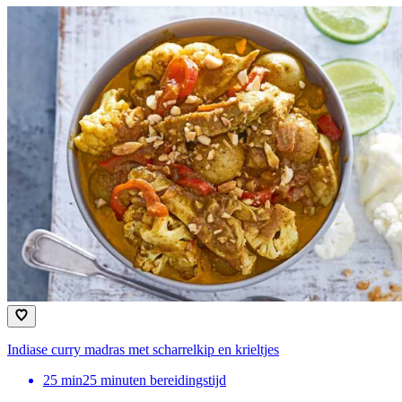
Indiase curry madras met scharrelkip en krieltjes
25
min
25 minuten bereidingstijd