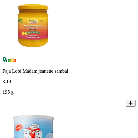
Faja Lobi Madam jeanette sambal
3
.
19
195 g