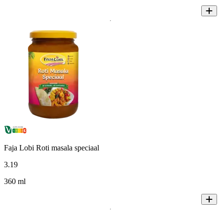
Faja Lobi Roti masala speciaal
3
.
19
360 ml