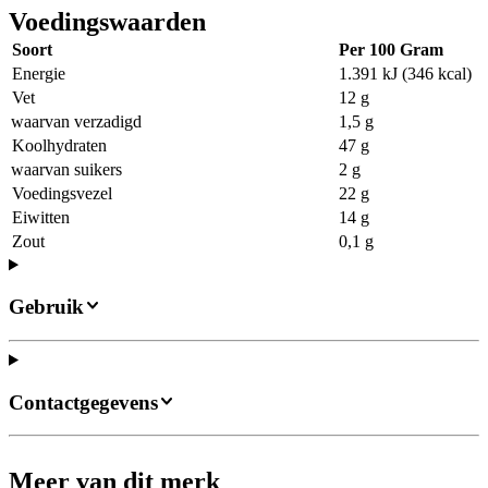
Voedingswaarden
Soort
Per 100 Gram
Energie
1.391 kJ (346 kcal)
Vet
12 g
waarvan verzadigd
1,5 g
Koolhydraten
47 g
waarvan suikers
2 g
Voedingsvezel
22 g
Eiwitten
14 g
Zout
0,1 g
Gebruik
Contactgegevens
Meer van dit merk