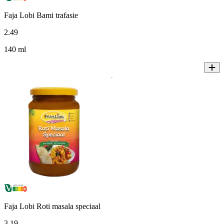
Faja Lobi Bami trafasie
2
.
49
140 ml
Faja Lobi Roti masala speciaal
3
.
19