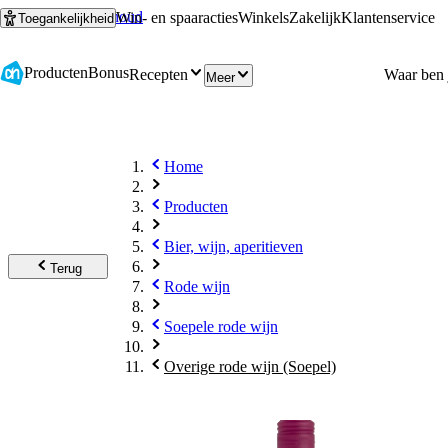
Ga naar hoofdinhoud
Ga naar zoeken
Win- en spaaracties
Winkels
Zakelijk
Klantenservice
Toegankelijkheid
Producten
Bonus
Recepten
Meer
Home
Producten
Bier, wijn, aperitieven
Terug
Rode wijn
Soepele rode wijn
Overige rode wijn (Soepel)