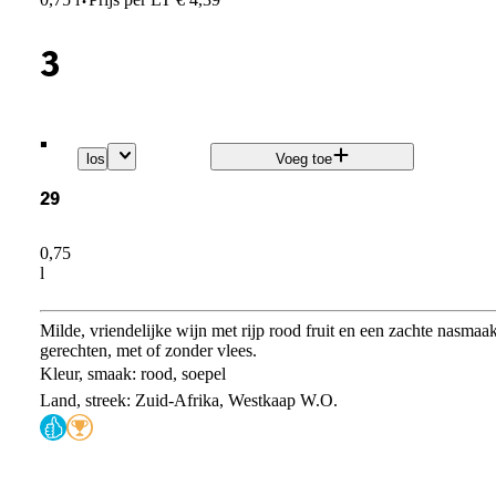
·
3
.
los
Voeg toe
29
0,75
l
Milde, vriendelijke wijn met rijp rood fruit en een zachte nasmaa
gerechten, met of zonder vlees.
Kleur, smaak: rood, soepel
Land, streek: Zuid-Afrika, Westkaap W.O.