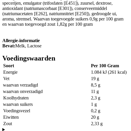
specerijen, emulgator (trifosfaten [E451]), zuursel, dextrose,
antioxidant (natriumascorbaat [E301]), conserveermiddel
(natriumacetaten [E262], natriumnitriet [E250]), gedroogde ui,
aroma, stremsel. Waarvan toegevoegde suikers 0,9g per 100 gram
en waarvan toegevoegd zout 1,82g per 100 gram
Allergie-informatie
Bevat:
Melk, Lactose
Voedingswaarden
Soort
Per 100 Gram
Energie
1.084 kJ (261 kcal)
Vet
19 g
waarvan verzadigd
8,5 g
waarvan onverzadigd
11 g
Koolhydraten
2,3 g
waarvan suikers
1 g
Voedingsvezel
0,2 g
Eiwitten
20 g
Zout
2,33 g