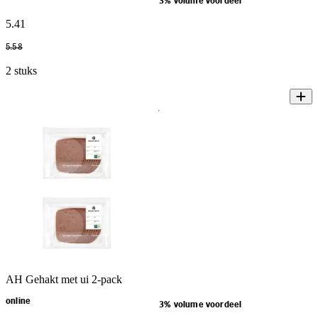
3% volume voordeel
5
.
41
5
.
58
2 stuks
AH Gehakt met ui 2-pack
online
3% volume voordeel