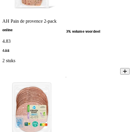
AH Pain de provence 2-pack
online
3% volume voordeel
4
.
83
4
.
98
2 stuks