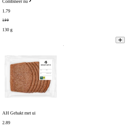
Combineer nu
1
.
79
1
.
99
130 g
AH Gehakt met ui
2
.
89