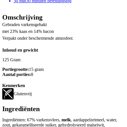
30
min
30 minuten bereidingstijd
Omschrijving
Gebraden varkensgehakt
met 23% kaas en 14% bacon
Verpakt onder beschermende atmosfeer.
Inhoud en gewicht
125 Gram
Portiegrootte:
15 gram
Aantal porties:
8
Kenmerken
Glutenvrij
Ingrediënten
Ingrediënten: 67% varkensvlees,
melk
, aardappelzetmeel, water,
zout, gekaramelliseerde suiker, gehydrolyseerd maïseiwit,