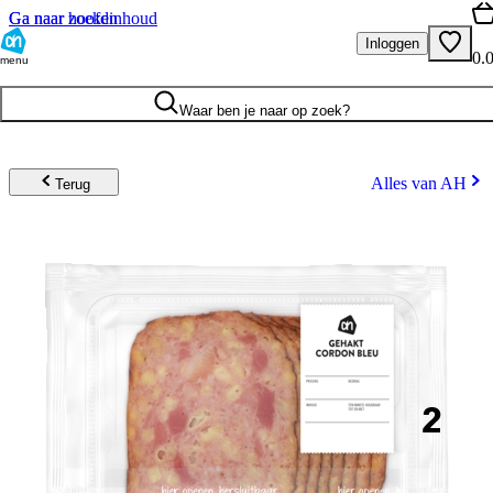
Ga naar hoofdinhoud
Ga naar zoeken
Inloggen
0.
menu
Waar ben je naar op zoek?
Alles van AH
Terug
2
.