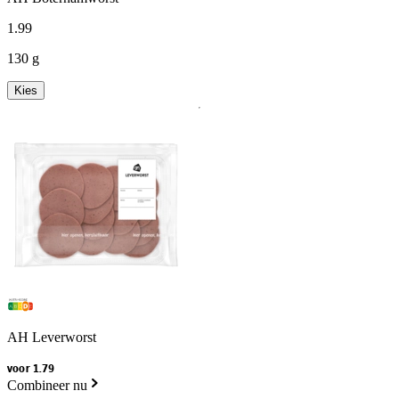
1
.
99
130 g
Kies
AH Leverworst
voor 1.79
Combineer nu