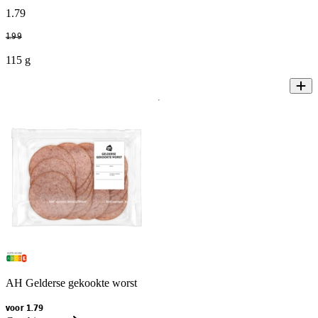
1
.
79
1
.
99
115 g
AH Gelderse gekookte worst
voor 1.79