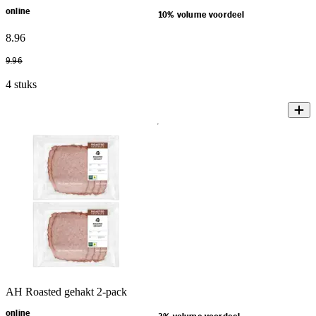
online
10% volume voordeel
8
.
96
9
.
96
4 stuks
AH Roasted gehakt 2-pack
online