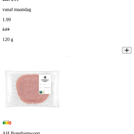
vanaf maandag
1
.
99
2
.
29
120 g
AH Boterhamworst