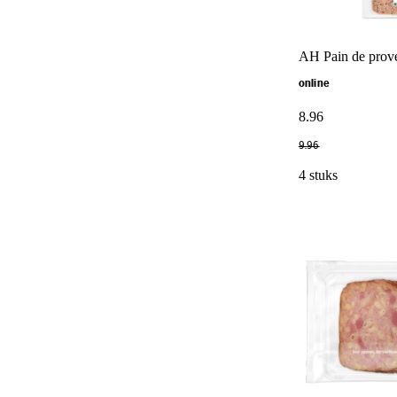
AH Pain de prov
online
8
.
96
9
.
96
4 stuks