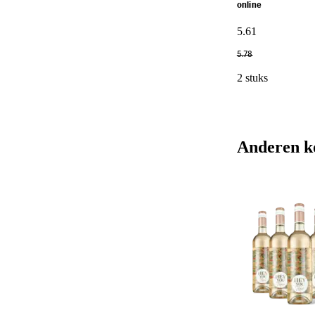
online
5
.
61
5
.
78
2 stuks
Anderen k