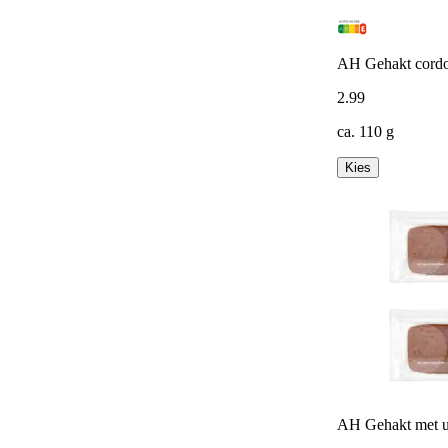
AH Gehakt cordo
2
.
99
ca. 110 g
Kies
AH Gehakt met u