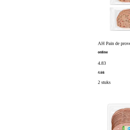
AH Pain de prov
online
4
.
83
4
.
98
2 stuks