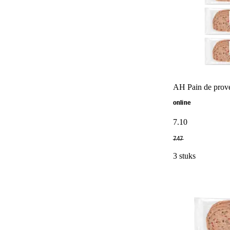
AH Pain de prov
online
7
.
10
7
.
47
3 stuks