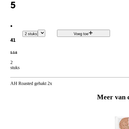
5
.
2 stuks
Voeg toe
41
5
.
58
2
stuks
AH Roasted gehakt 2x
Meer van 