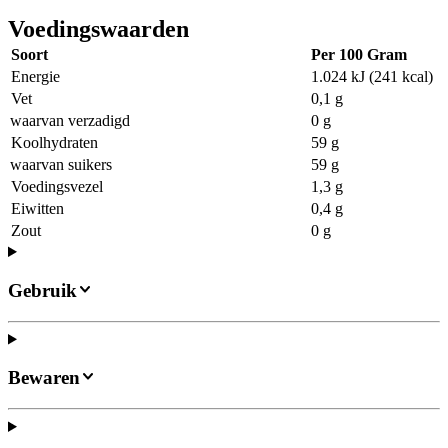
Voedingswaarden
Soort
Per 100 Gram
Energie
1.024 kJ (241 kcal)
Vet
0,1 g
waarvan verzadigd
0 g
Koolhydraten
59 g
waarvan suikers
59 g
Voedingsvezel
1,3 g
Eiwitten
0,4 g
Zout
0 g
Gebruik
Bewaren