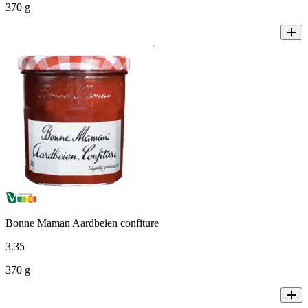
370 g
Bonne Maman Aardbeien confiture
3
.
35
370 g