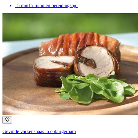
15
min
15 minuten bereidingstijd
Gevulde varkenshaas in coburgerham