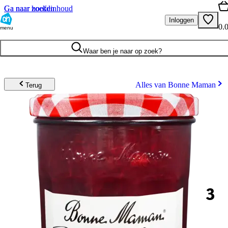
Ga naar hoofdinhoud
Ga naar zoeken
Inloggen
0.
menu
Waar ben je naar op zoek?
Alles van Bonne Maman
Terug
3
.