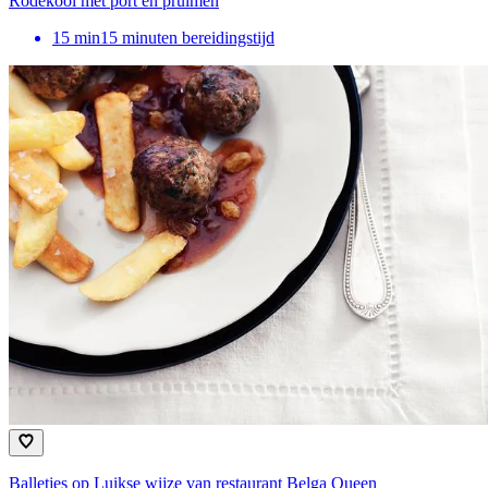
Rodekool met port en pruimen
15
min
15 minuten bereidingstijd
Balletjes op Luikse wijze van restaurant Belga Queen