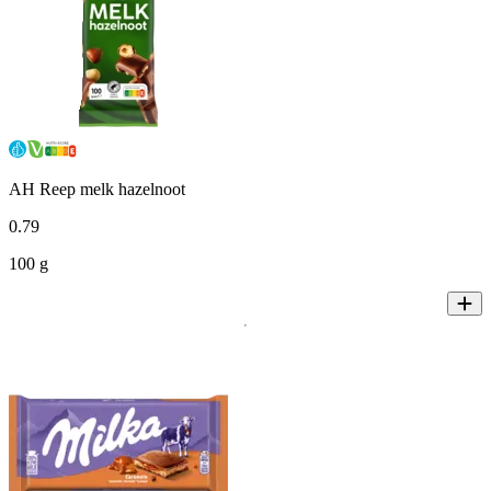
AH Reep melk hazelnoot
0
.
79
100 g