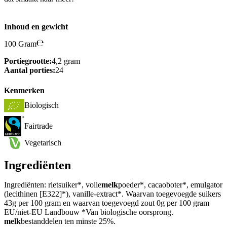
Inhoud en gewicht
100 Gram
Portiegrootte:
4,2 gram
Aantal porties:
24
Kenmerken
Biologisch
Fairtrade
Vegetarisch
Ingrediënten
Ingrediënten: rietsuiker*, volle
melk
poeder*, cacaoboter*, emulgator
(lecithinen [E322]*), vanille-extract*. Waarvan toegevoegde suikers
43g per 100 gram en waarvan toegevoegd zout 0g per 100 gram
EU/niet-EU Landbouw *Van biologische oorsprong.
melk
bestanddelen ten minste 25%.