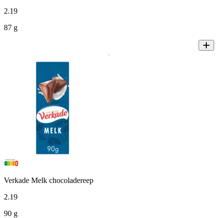
2
.
19
87 g
Verkade Melk chocoladereep
2
.
19
90 g