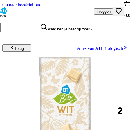
Ga naar hoofdinhoud
Ga naar zoeken
Inloggen
0.
menu
Waar ben je naar op zoek?
Alles van AH Biologisch
Terug
2
.