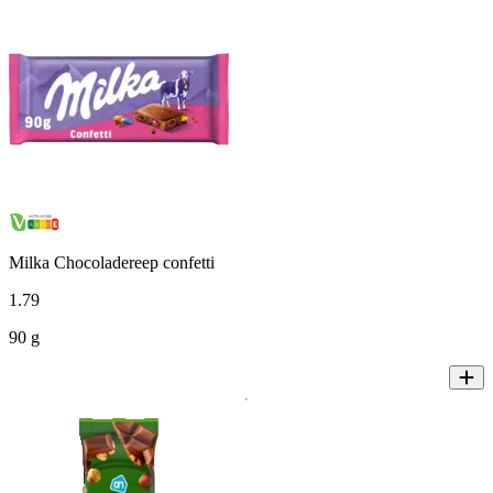
Milka Chocoladereep confetti
1
.
79
90 g