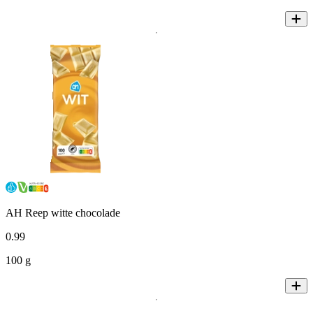
AH Reep witte chocolade
0
.
99
100 g