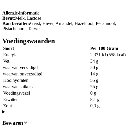
Allergie-informatie
Bevat:
Melk, Lactose
Kan bevatten:
Gerst, Haver, Amandel, Hazelnoot, Pecannoot,
Pistachenoot, Tarwe
Voedingswaarden
Soort
Per 100 Gram
Energie
2.331 kJ (558 kcal)
Vet
34 g
waarvan verzadigd
20 g
waarvan onverzadigd
14 g
Koolhydraten
55 g
waarvan suikers
55 g
Voedingsvezel
0 g
Eiwitten
8,1 g
Zout
0,3 g
Bewaren