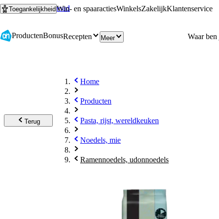
Ga naar hoofdinhoud
Ga naar zoeken
Win- en spaaracties
Winkels
Zakelijk
Klantenservice
Toegankelijkheid
Producten
Bonus
Recepten
Meer
Home
Producten
Pasta, rijst, wereldkeuken
Terug
Noedels, mie
Ramennoedels, udonnoedels