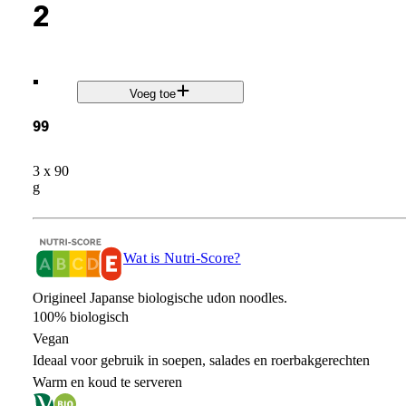
2
.
Voeg toe
99
3 x 90
g
Wat is Nutri-Score?
Origineel Japanse biologische udon noodles.
100% biologisch
Vegan
Ideaal voor gebruik in soepen, salades en roerbakgerechten
Warm en koud te serveren