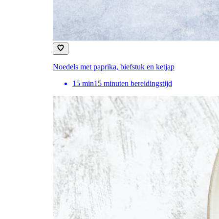
Noedels met paprika, biefstuk en ketjap
15
min
15 minuten bereidingstijd