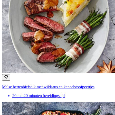
Malse hertenbiefstuk met wildsaus en kaneelstoofpeertjes
20
min
20 minuten bereidingstijd