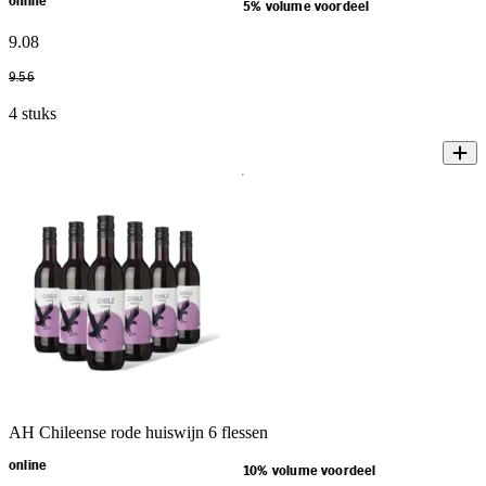
online
5% volume voordeel
9
.
08
9
.
56
4 stuks
AH Chileense rode huiswijn 6 flessen
online
10% volume voordeel