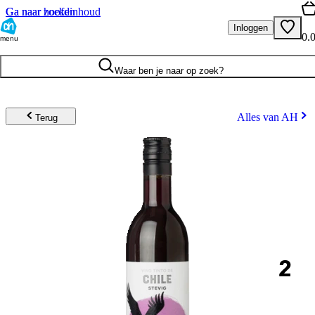
Ga naar hoofdinhoud
Ga naar zoeken
Inloggen
0.
menu
Waar ben je naar op zoek?
Alles van AH
Terug
2
.