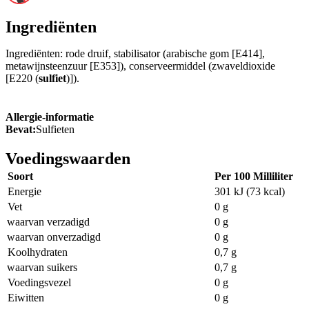
Ingrediënten
Ingrediënten: rode druif, stabilisator (arabische gom [E414],
metawijnsteenzuur [E353]), conserveermiddel (zwaveldioxide
[E220 (
sulfiet
)]).
Allergie-informatie
Bevat:
Sulfieten
Voedingswaarden
Soort
Per 100 Milliliter
Energie
301 kJ (73 kcal)
Vet
0 g
waarvan verzadigd
0 g
waarvan onverzadigd
0 g
Koolhydraten
0,7 g
waarvan suikers
0,7 g
Voedingsvezel
0 g
Eiwitten
0 g