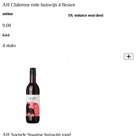
AH Chileense rode huiswijn 4 flessen
online
5% volume voordeel
9
.
08
9
.
56
4 stuks
AH Soepele Spaanse huiswijn rood