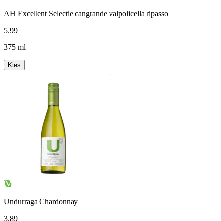
AH Excellent Selectie cangrande valpolicella ripasso
5
.
99
375 ml
Kies
Undurraga Chardonnay
3
.
89