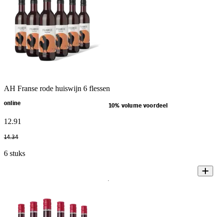
AH Franse rode huiswijn 6 flessen
online
10% volume voordeel
12
.
91
14
.
34
6 stuks