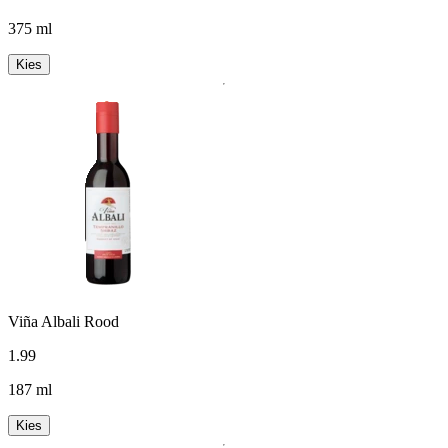
375 ml
Kies
Viña Albali Rood
1
.
99
187 ml
Kies