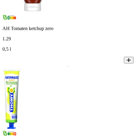
AH Tomaten ketchup zero
1
.
29
0,5 l