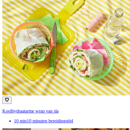
Koolhydraatarme wrap van sla
10
min
10 minuten bereidingstijd