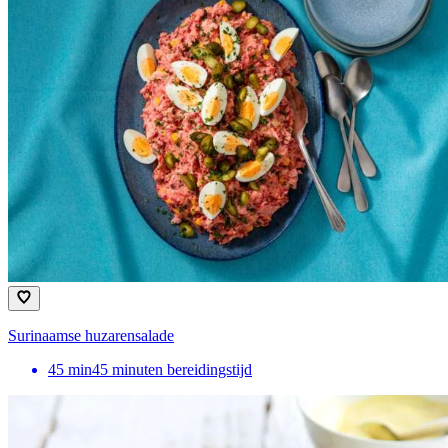
Surinaamse huzarensalade
45
min
45 minuten bereidingstijd