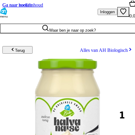
Ga naar hoofdinhoud
Ga naar zoeken
Inloggen
0.
menu
Waar ben je naar op zoek?
Alles van AH Biologisch
Terug
1
.