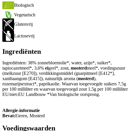
Biologisch
Vegetarisch
Glutenvrij
Lactosevrij
Ingrediënten
Ingrediënten: 38% zonnebloemolie*, water, azijn*, suiker*,
tapiocazetmeel*, 3,6%
ei
geel*, zout,
mosterd
meel*, voedingszuur
(melkzuur [E270]), verdikkingsmiddel (guarpitmeel [E412*],
xanthaangom [E415]), natuurlijk aroma (
mosterd
),
rozemarijnextract*, paprikaolie. Waarvan toegevoegde suikers 7,5g
per 100 milliliter en waarvan toegevoegd zout 1,5g per 100 milliliter
EU/niet-EU Landbouw *Van biologische oorsprong.
Allergie-informatie
Bevat:
Eieren, Mosterd
Voedingswaarden