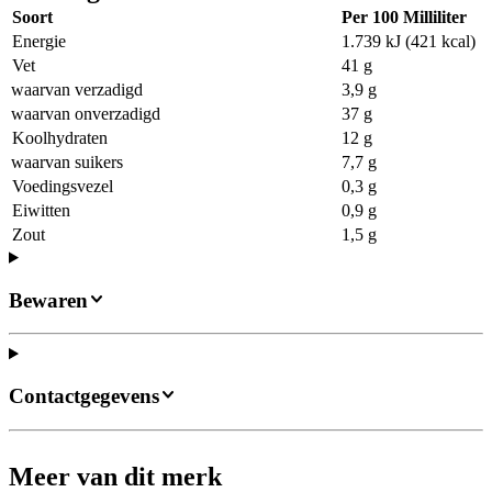
Soort
Per 100 Milliliter
Energie
1.739 kJ (421 kcal)
Vet
41 g
waarvan verzadigd
3,9 g
waarvan onverzadigd
37 g
Koolhydraten
12 g
waarvan suikers
7,7 g
Voedingsvezel
0,3 g
Eiwitten
0,9 g
Zout
1,5 g
Bewaren
Contactgegevens
Meer van dit merk