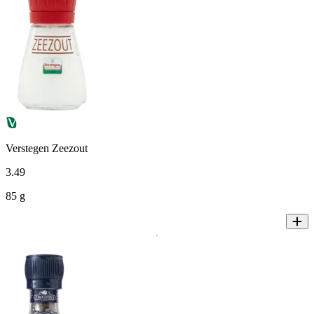
Verstegen Zeezout
3
.
49
85 g