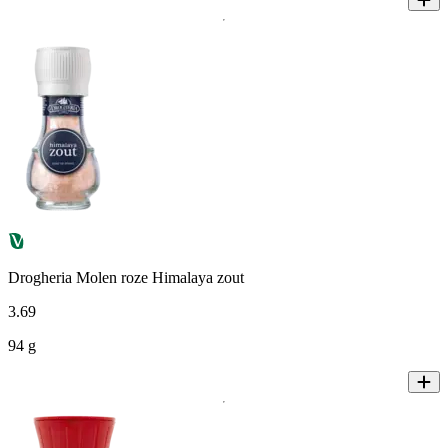
Drogheria Molen roze Himalaya zout
3
.
69
94 g