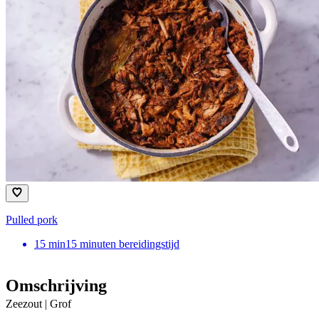
Pulled pork
15
min
15 minuten bereidingstijd
Omschrijving
Zeezout | Grof