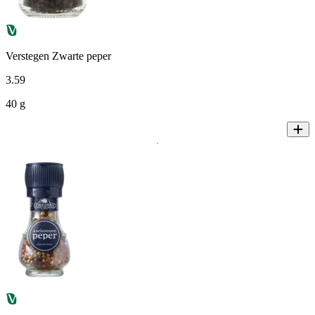
Verstegen Zwarte peper
3
.
59
40 g