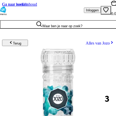
Ga naar hoofdinhoud
Ga naar zoeken
Inloggen
0.
menu
Waar ben je naar op zoek?
Alles van Jozo
Terug
3
.