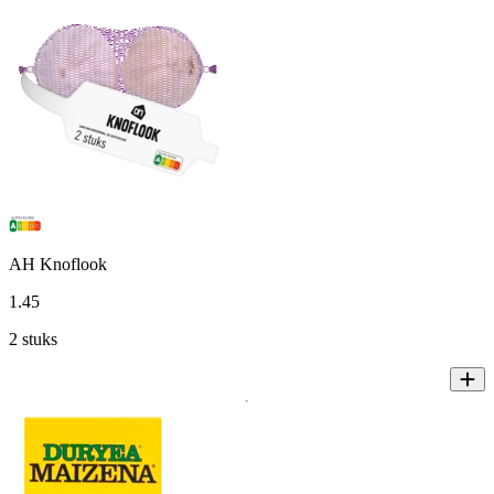
AH Knoflook
1
.
45
2 stuks