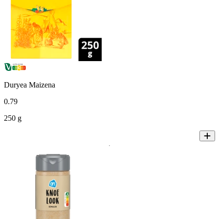
Duryea Maizena
0
.
79
250 g