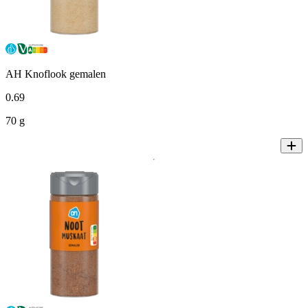
AH Knoflook gemalen
0
.
69
70 g