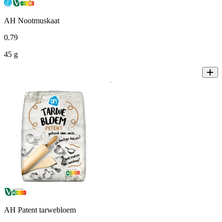
AH Nootmuskaat
0
.
79
45 g
AH Patent tarwebloem