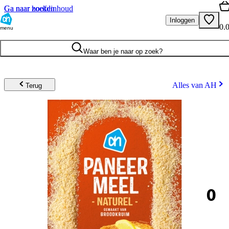
Ga naar hoofdinhoud
Ga naar zoeken
Inloggen
0.
menu
Waar ben je naar op zoek?
Alles van AH
Terug
0
.