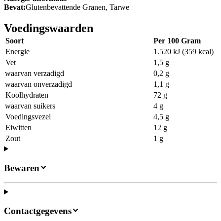
Bevat:
Glutenbevattende Granen, Tarwe
Voedingswaarden
Soort
Per 100 Gram
Energie
1.520 kJ (359 kcal)
Vet
1,5 g
waarvan verzadigd
0,2 g
waarvan onverzadigd
1,1 g
Koolhydraten
72 g
waarvan suikers
4 g
Voedingsvezel
4,5 g
Eiwitten
12 g
Zout
1 g
Bewaren
Contactgegevens