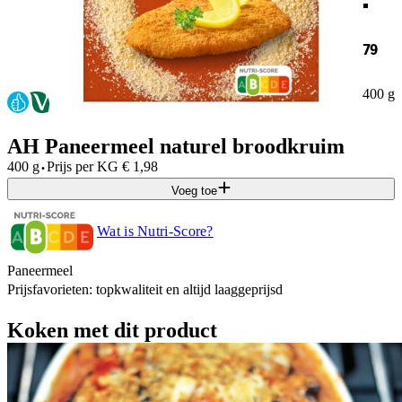
79
400 g
AH Paneermeel naturel broodkruim
·
400 g
Prijs per
KG
€
1,98
Voeg toe
Wat is Nutri-Score?
Paneermeel
Prijsfavorieten: topkwaliteit en altijd laaggeprijsd
Koken met dit product