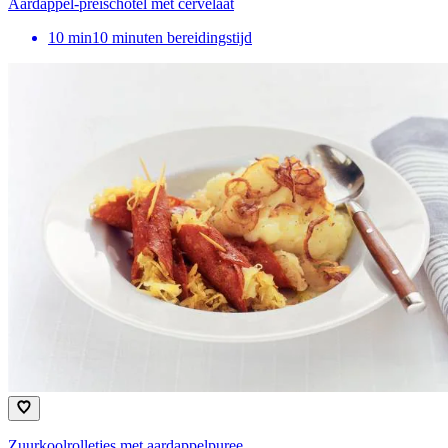
Aardappel-preischotel met cervelaat
10
min
10 minuten bereidingstijd
Zuurkoolrolletjes met aardappelpuree