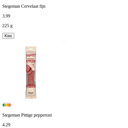
Stegeman Cervelaat fijn
3
.
99
225 g
Kies
Stegeman Pittige pepperoni
4
.
29