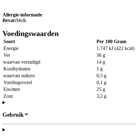
Allergie-informatie
Bevat:
Melk
Voedingswaarden
Soort
Per 100 Gram
Energie
1.747 kJ (422 kcal)
Vet
36 g
waarvan verzadigd
14 g
Koolhydraten
1 g
waarvan suikers
0,5 g
Voedingsvezel
0,1 g
Eiwitten
25 g
Zout
3,2 g
Gebruik