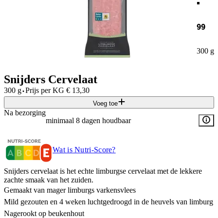
99
300 g
Snijders Cervelaat
·
300 g
Prijs per
KG
€
13,30
Voeg toe
Na bezorging
minimaal 8 dagen houdbaar
Wat is Nutri-Score?
Snijders cervelaat is het echte limburgse cervelaat met de lekkere
zachte smaak van het zuiden.
Gemaakt van mager limburgs varkensvlees
Mild gezouten en 4 weken luchtgedroogd in de heuvels van limburg
Nagerookt op beukenhout