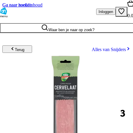
Ga naar hoofdinhoud
Ga naar zoeken
Inloggen
0.
menu
Waar ben je naar op zoek?
Alles van Snijders
Terug
3
.