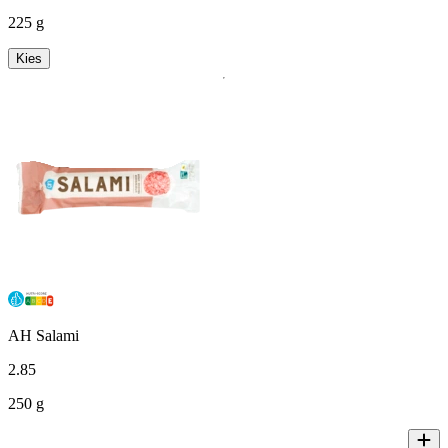
225 g
Kies
AH Salami
2
.
85
250 g