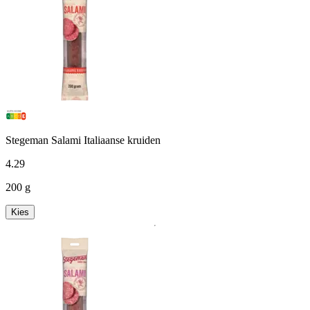
Stegeman Salami Italiaanse kruiden
4
.
29
200 g
Kies