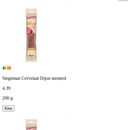
Stegeman Cervelaat Dijon mosterd
4
.
39
200 g
Kies