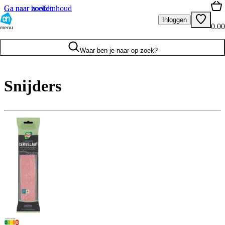
Ga naar hoofdinhoud
Ga naar zoeken
Inloggen
0.00
menu
Waar ben je naar op zoek?
Snijders