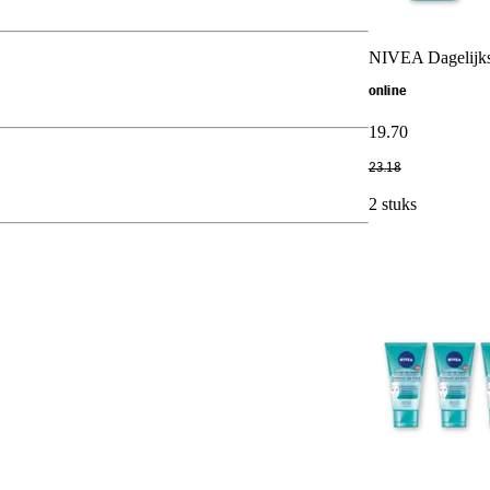
NIVEA Dagelijkse
online
19
.
70
23
.
18
2 stuks