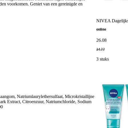
den voorkomen. Geniet van een gereinigde en
NIVEA Dagelijkse
online
26
.
08
34
.
77
3 stuks
aangom, Natriumlaurylethersulfaat, Microkristallijne
Bark Extract, Citroenzuur, Natriumchloride, Sodium
90