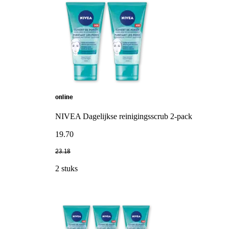
online
NIVEA Dagelijkse reinigingsscrub 2-pack
19
.
70
23
.
18
2 stuks