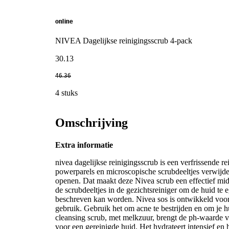
online
NIVEA Dagelijkse reinigingsscrub 4-pack
30
.
13
46
.
36
4 stuks
Omschrijving
Extra informatie
nivea dagelijkse reinigingsscrub is een verfrissende 
powerparels en microscopische scrubdeeltjes verwijde
openen. Dat maakt deze Nivea scrub een effectief midd
de scrubdeeltjes in de gezichtsreiniger om de huid te 
beschreven kan worden. Nivea sos is ontwikkeld voor 
gebruik. Gebruik het om acne te bestrijden en om je h
cleansing scrub, met melkzuur, brengt de ph-waarde va
voor een gereinigde huid. Het hydrateert intensief en