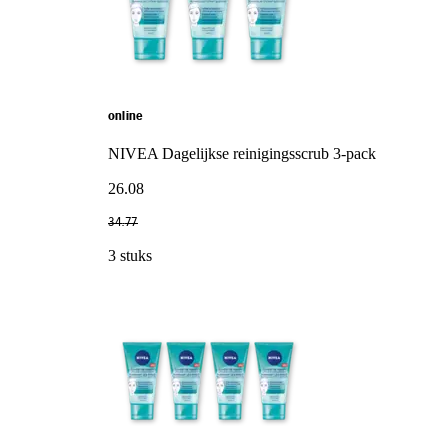
online
NIVEA Dagelijkse reinigingsscrub 3-pack
26
.
08
34
.
77
3 stuks