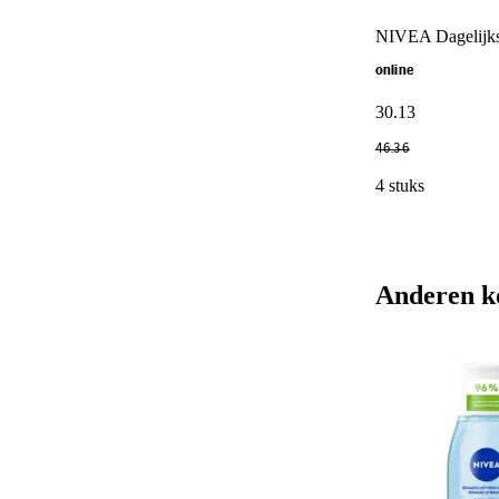
NIVEA Dagelijkse
online
30
.
13
46
.
36
4 stuks
Anderen k