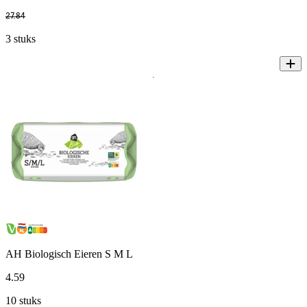
27
.
84
3 stuks
AH Biologisch Eieren S M L
4
.
59
10 stuks