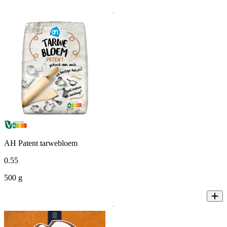
AH Patent tarwebloem
0
.
55
500 g