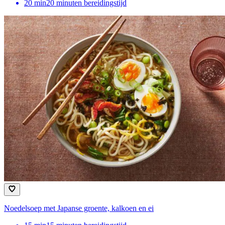
20
min
20 minuten bereidingstijd
Noedelsoep met Japanse groente, kalkoen en ei