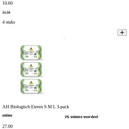
10
.
60
11
.
16
4 stuks
AH Biologisch Eieren S M L 3-pack
online
3% volume voordeel
27
.
00