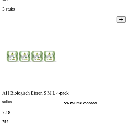
3 stuks
AH Biologisch Eieren S M L 4-pack
online
5% volume voordeel
7
.
18
7
.
56