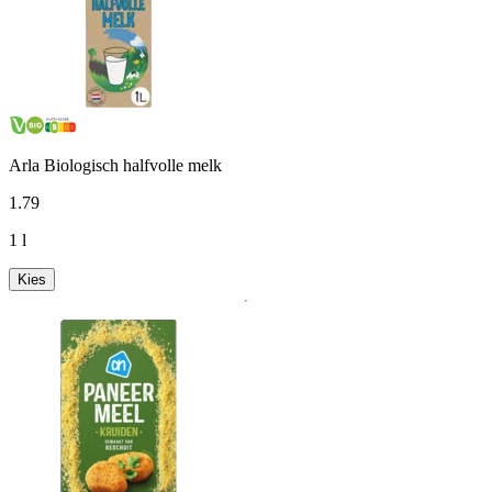
Arla Biologisch halfvolle melk
1
.
79
1 l
Kies