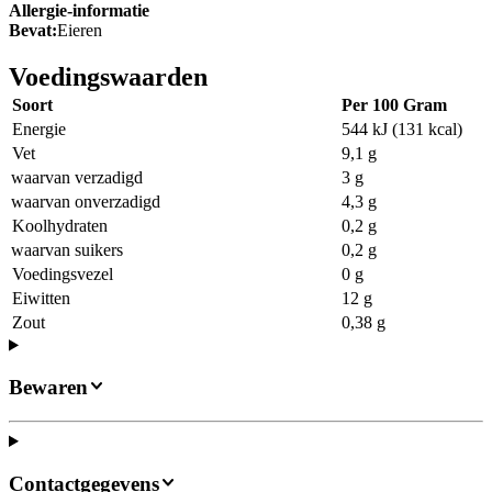
Allergie-informatie
Bevat:
Eieren
Voedingswaarden
Soort
Per 100 Gram
Energie
544 kJ (131 kcal)
Vet
9,1 g
waarvan verzadigd
3 g
waarvan onverzadigd
4,3 g
Koolhydraten
0,2 g
waarvan suikers
0,2 g
Voedingsvezel
0 g
Eiwitten
12 g
Zout
0,38 g
Bewaren
Contactgegevens