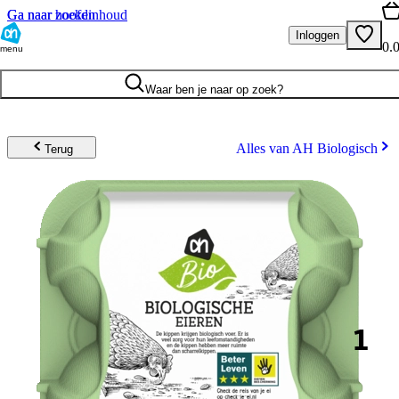
Ga naar hoofdinhoud
Ga naar zoeken
Inloggen
0.
menu
Waar ben je naar op zoek?
Alles van AH Biologisch
Terug
1
.