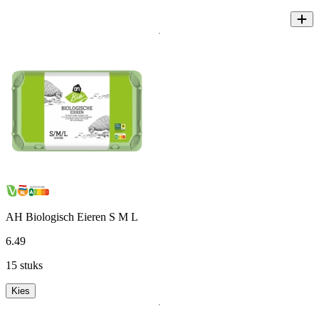
AH Biologisch Eieren S M L
6
.
49
15 stuks
Kies