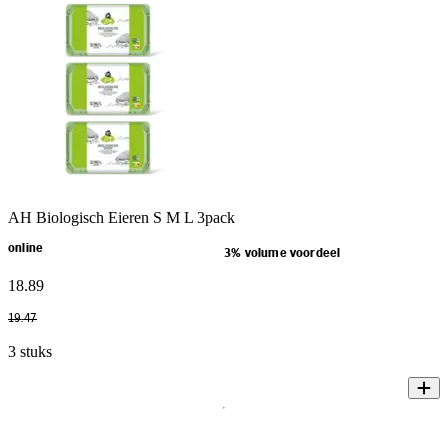
AH Biologisch Eieren S M L 3pack
online
3% volume voordeel
18
.
89
19
.
47
3 stuks