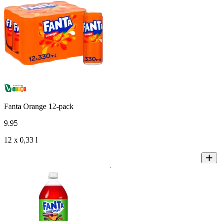
Fanta Orange 12-pack
9
.
95
12 x 0,33 l