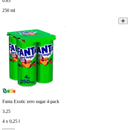
0
.
85
250 ml
Fanta Exotic zero sugar 4-pack
3
.
25
4 x 0,25 l