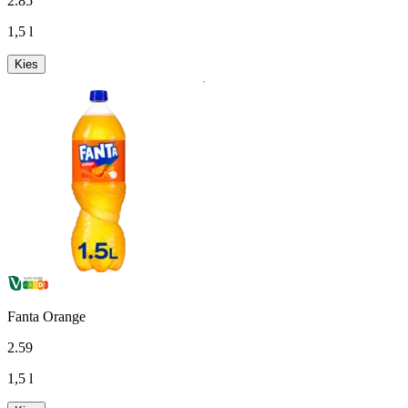
2
.
85
1,5 l
Kies
Fanta Orange
2
.
59
1,5 l