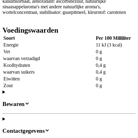
kaliumsorbaat, antioxidant: ascorbinezuur, natuurlijke
sinaasappelaroma's met andere natuurlijke aroma's,
wortelconcentraat, stabilisator: guarpitmeel, kleurstof: carotenen
Voedingswaarden
Soort
Per 100 Milliliter
Energie
11 kJ (3 kcal)
Vet
0 g
waarvan verzadigd
0 g
Koolhydraten
0,4 g
waarvan suikers
0,4 g
Eiwitten
0 g
Zout
0 g
Bewaren
Contactgegevens