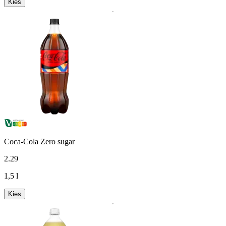
Kies
Coca-Cola Zero sugar
2
.
29
1,5 l
Kies