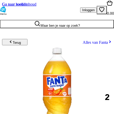
Ga naar hoofdinhoud
Ga naar zoeken
Inloggen
0.00
menu
Waar ben je naar op zoek?
Alles van Fanta
Terug
2
.