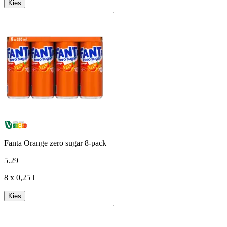
Kies
Fanta Orange zero sugar 8-pack
5
.
29
8 x 0,25 l
Kies