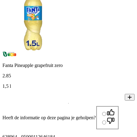
Fanta Pineapple grapefruit zero
2
.
85
1,5 l
Heeft de informatie op deze pagina je geholpen?
628964
-
05000112646184