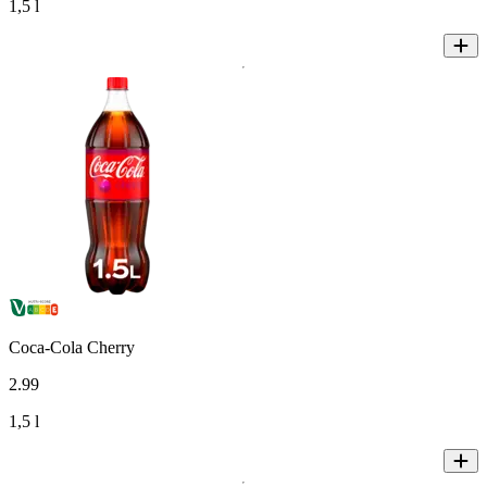
1,5 l
Coca-Cola Cherry
2
.
99
1,5 l