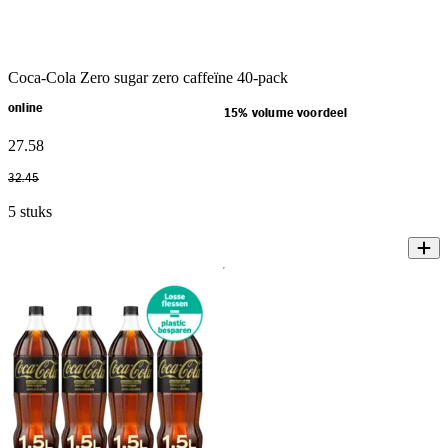
Coca-Cola Zero sugar zero caffeïne 40-pack
online
15% volume voordeel
27
.
58
32
.
45
5 stuks