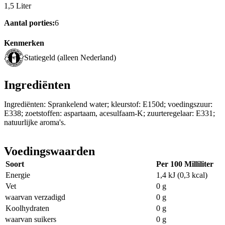
1,5 Liter
Aantal porties:
6
Kenmerken
Statiegeld (alleen Nederland)
Ingrediënten
Ingrediënten: Sprankelend water; kleurstof: E150d; voedingszuur:
E338; zoetstoffen: aspartaam, acesulfaam-K; zuurteregelaar: E331;
natuurlijke aroma's.
Voedingswaarden
Soort
Per 100 Milliliter
Energie
1,4 kJ (0,3 kcal)
Vet
0 g
waarvan verzadigd
0 g
Koolhydraten
0 g
waarvan suikers
0 g