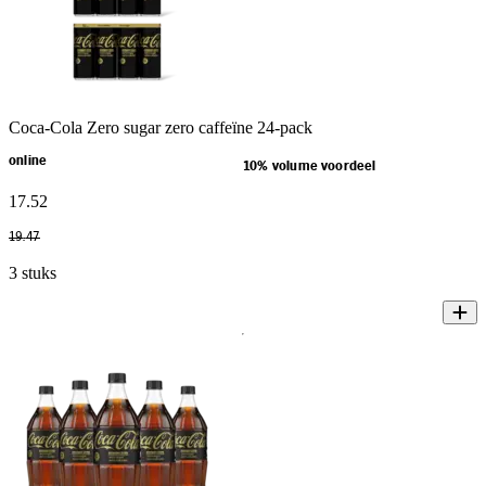
Coca-Cola Zero sugar zero caffeïne 24-pack
online
10% volume voordeel
17
.
52
19
.
47
3 stuks