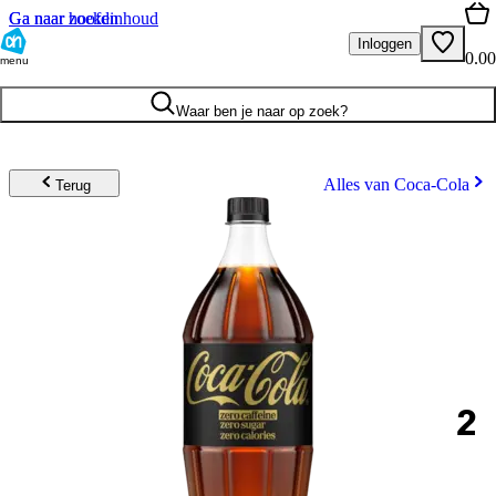
Ga naar hoofdinhoud
Ga naar zoeken
Inloggen
0.00
menu
Waar ben je naar op zoek?
Alles van Coca-Cola
Terug
2
.