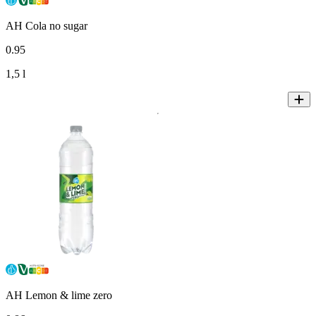
AH Cola no sugar
0
.
95
1,5 l
AH Lemon & lime zero