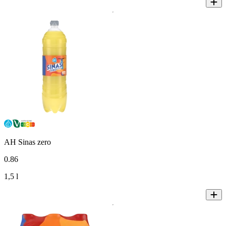
AH Sinas zero
0
.
86
1,5 l