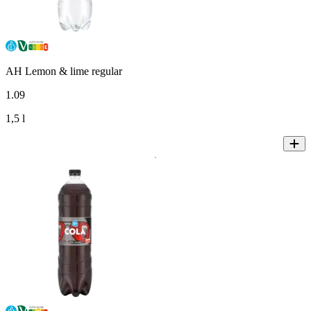
AH Lemon & lime regular
1
.
09
1,5 l