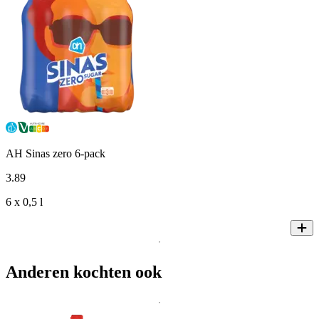
AH Sinas zero 6-pack
3
.
89
6 x 0,5 l
Anderen kochten ook