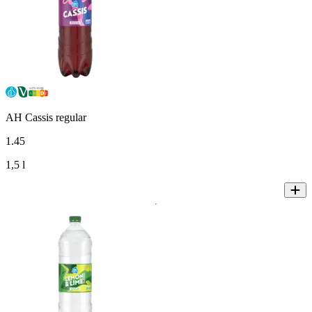
AH Cassis regular
1
.
45
1,5 l