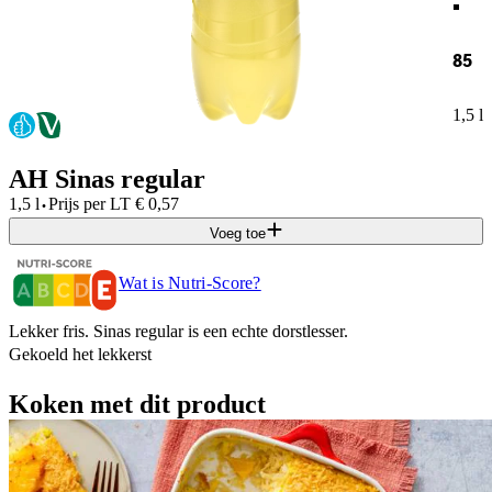
85
1,5 l
AH Sinas regular
·
1,5 l
Prijs per
LT
€
0,57
Voeg toe
Wat is Nutri-Score?
Lekker fris. Sinas regular is een echte dorstlesser.
Gekoeld het lekkerst​
Koken met dit product