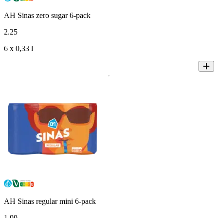
AH Sinas zero sugar 6-pack
2
.
25
6 x 0,33 l
AH Sinas regular mini 6-pack
1
.
99