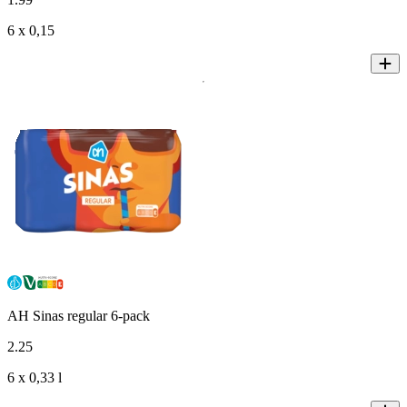
6 x 0,15
AH Sinas regular 6-pack
2
.
25
6 x 0,33 l