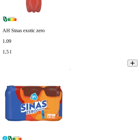
AH Sinas exotic zero
1
.
09
1,5 l