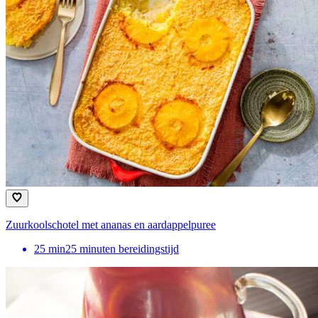
Zuurkoolschotel met ananas en aardappelpuree
25
min
25 minuten bereidingstijd