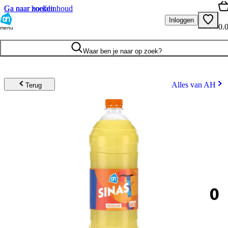
Ga naar hoofdinhoud
Ga naar zoeken
Inloggen
0.
menu
Waar ben je naar op zoek?
Alles van AH
Terug
0
.