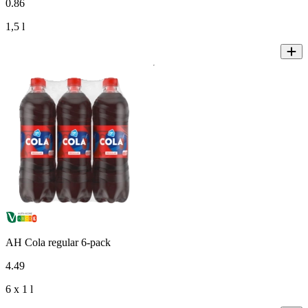
0
.
86
1,5 l
AH Cola regular 6-pack
4
.
49
6 x 1 l