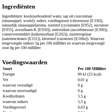
Ingrediënten
Ingrediënten: koolzuurhoudend water, sap uit concentraat
(sinaasappel, wortel), suiker, voedingszuur (citroenzuur [E330]),
natuurlijk sinaasappelaroma, zoetstof (cyclamaten [E952], sucralose
[E955], acesulfaam-K [E950]), antioxidant (ascorbinezuur [E300]),
conserveermiddel (kaliumsorbaat [E202]), zuurteregelaar
(natriumcitraten [E331]), kleurstof (carotenen [E160a]). Waarvan
toegevoegde suikers 5g per 100 milliliter en waarvan toegevoegd
zout 0g per 100 milliliter
Voedingswaarden
Soort
Per 100 Milliliter
Energie
99 kJ (23 kcal)
Vet
0,01 g
waarvan verzadigd
0 g
waarvan onverzadigd
0 g
Koolhydraten
5,5 g
waarvan suikers
5,5 g
Voedingsvezel
0,03 g