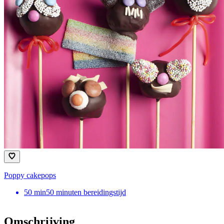
Poppy cakepops
50
min
50 minuten bereidingstijd
Omschrijving