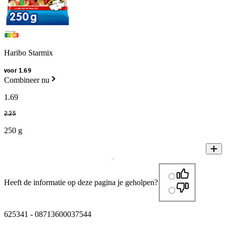
Haribo Starmix
voor 1.69
Combineer nu
1
.
69
2
.
25
250 g
Heeft de informatie op deze pagina je geholpen?
625341
-
08713600037544