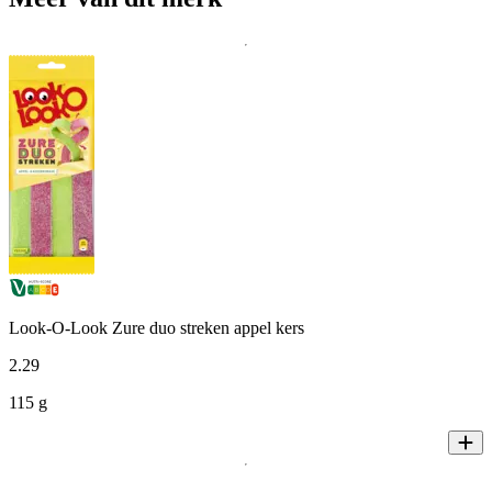
Look-O-Look Zure duo streken appel kers
2
.
29
115 g