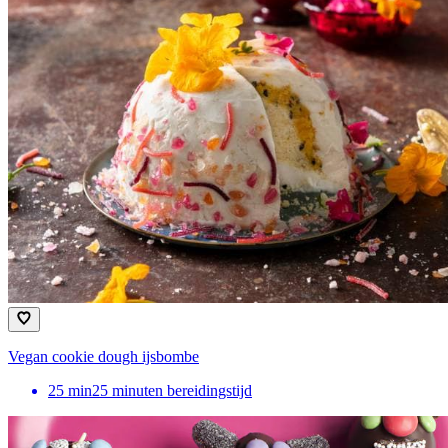
Vegan cookie dough ijsbombe
25
min
25 minuten bereidingstijd