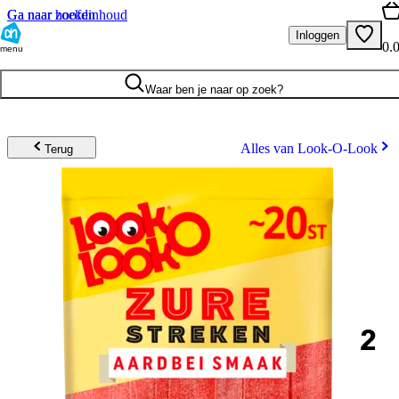
Ga naar hoofdinhoud
Ga naar zoeken
Inloggen
0.
menu
Waar ben je naar op zoek?
Alles van Look-O-Look
Terug
2
.