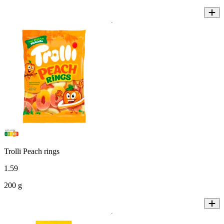
Trolli Peach rings
1
.
59
200 g