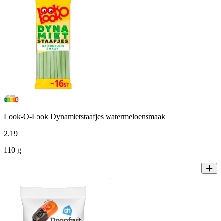
Look-O-Look Dynamietstaafjes watermeloensmaak
2
.
19
110 g