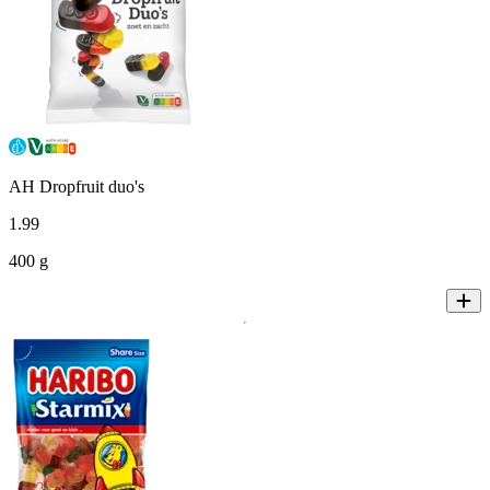
AH Dropfruit duo's
1
.
99
400 g