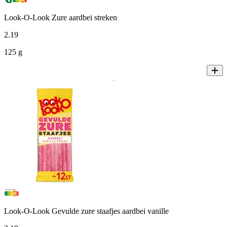
Look-O-Look Zure aardbei streken
2
.
19
125 g
Look-O-Look Gevulde zure staafjes aardbei vanille