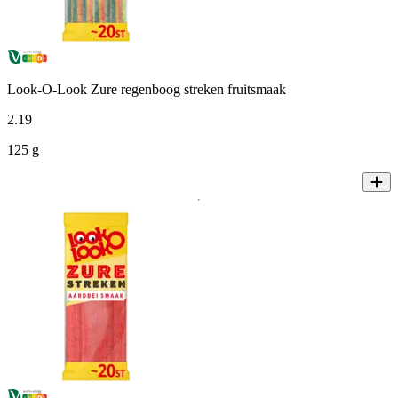
Look-O-Look Zure regenboog streken fruitsmaak
2
.
19
125 g