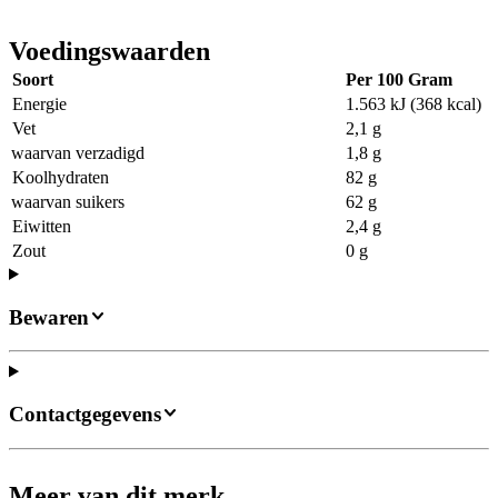
Voedingswaarden
Soort
Per 100 Gram
Energie
1.563 kJ (368 kcal)
Vet
2,1 g
waarvan verzadigd
1,8 g
Koolhydraten
82 g
waarvan suikers
62 g
Eiwitten
2,4 g
Zout
0 g
Bewaren
Contactgegevens
Meer van dit merk