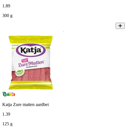
1
.
89
300 g
Katja Zure matten aardbei
1
.
39
125 g