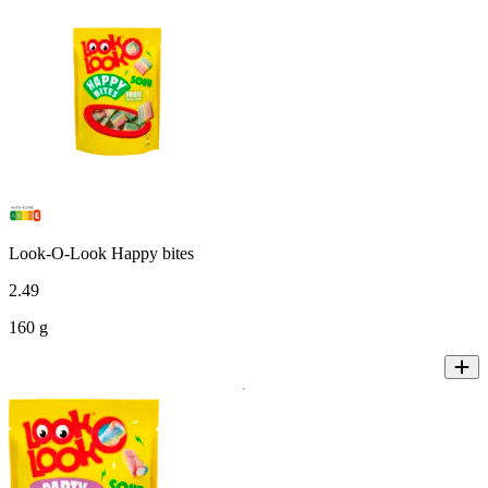
Look-O-Look Happy bites
2
.
49
160 g