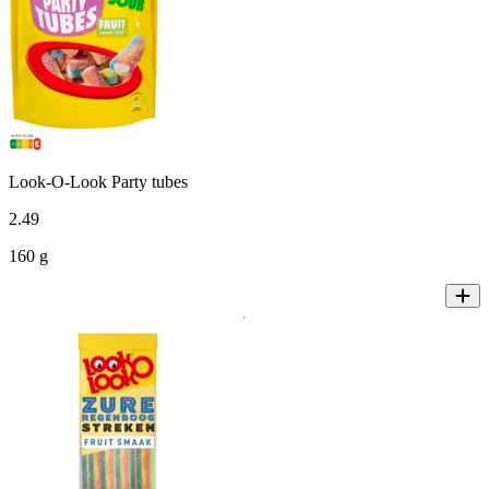
Look-O-Look Party tubes
2
.
49
160 g