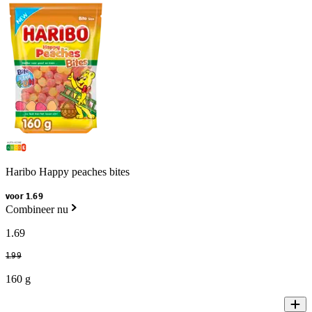
Haribo Happy peaches bites
voor 1.69
Combineer nu
1
.
69
1
.
99
160 g