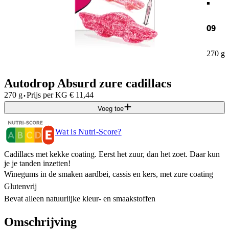
09
270 g
Autodrop Absurd zure cadillacs
·
270 g
Prijs per
KG
€
11,44
Voeg toe
Wat is Nutri-Score?
Cadillacs met kekke coating. Eerst het zuur, dan het zoet. Daar kun
je je tanden inzetten!
Winegums in de smaken aardbei, cassis en kers, met zure coating
Glutenvrij
Bevat alleen natuurlijke kleur- en smaakstoffen
Omschrijving