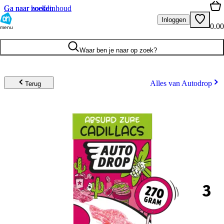
Ga naar hoofdinhoud
Ga naar zoeken
Inloggen
0.00
menu
Waar ben je naar op zoek?
Alles van Autodrop
Terug
3
.