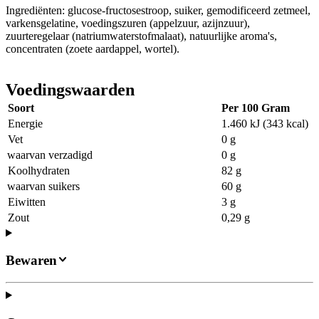
Ingrediënten: glucose-fructosestroop, suiker, gemodificeerd zetmeel,
varkensgelatine, voedingszuren (appelzuur, azijnzuur),
zuurteregelaar (natriumwaterstofmalaat), natuurlijke aroma's,
concentraten (zoete aardappel, wortel).
Voedingswaarden
Soort
Per 100 Gram
Energie
1.460 kJ (343 kcal)
Vet
0 g
waarvan verzadigd
0 g
Koolhydraten
82 g
waarvan suikers
60 g
Eiwitten
3 g
Zout
0,29 g
Bewaren