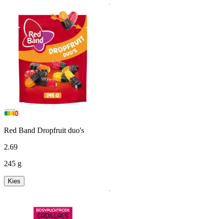
Red Band Dropfruit duo's
2
.
69
245 g
Kies