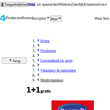
Ga naar hoofdinhoud
Ga naar zoeken
Win- en spaaracties
Winkels
Zakelijk
Klantenservice
Toegankelijkheid
Producten
Bonus
Recepten
Meer
Home
Producten
Gezondheid en sport
Terug
Vitamines & mineralen
Multivitamines
1+1
gratis