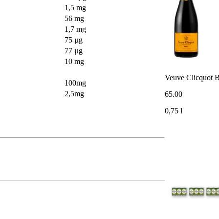
1,5 mg
56 mg
1,7 mg
75 µg
77 µg
10 mg
Veuve Clicquot B
100mg
2,5mg
65
.
00
0,75 l