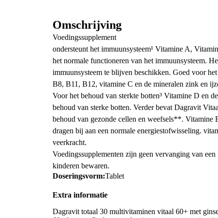
Omschrijving
Voedingssupplement
ondersteunt het immuunsysteem¹ Vitamine A, Vitamine
het normale functioneren van het immuunsysteem. Het h
immuunsysteem te blijven beschikken. Goed voor het
B8, B11, B12, vitamine C en de mineralen zink en ijz
Voor het behoud van sterkte botten³ Vitamine D en de 
behoud van sterke botten. Verder bevat Dagravit Vita
behoud van gezonde cellen en weefsels**. Vitamine B
dragen bij aan een normale energiestofwisseling. vita
veerkracht.
Voedingssupplementen zijn geen vervanging van een g
kinderen bewaren.
Doseringsvorm:
Tablet
Extra informatie
Dagravit totaal 30 multivitaminen vitaal 60+ met gins