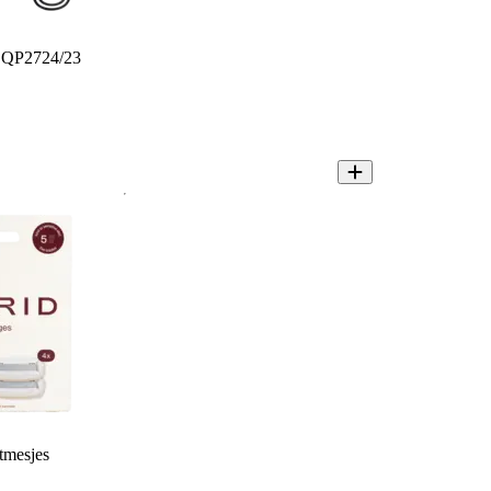
e QP2724/23
tmesjes