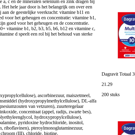
 a, c en de mineralen selenium en zink dragen bij
Het hele jaar door is het belangrijk om over een
 aan de geestelijke veerkracht: vitamine b11 en
oed voor het geheugen en concentratie: vitamine b1,
 zijn goed voor het geheugen en de concentratie.
60+ vitamine b1, b2, b3, b5, b6, b12 en vitamine c,
tamine d speelt een rol bij het behoud van sterke
Dagravit Totaal 
21
.
29
200 stuks
ropylcellulose), ascorbinezuur, maiszetmeel,
nsmiddel (hydroxypropylmethylcellulose), DL-alfa
agnesiumzouten van vetzuren), zuurteregelaar
zinkoxide, concentraat (appel, radijs, zwarte bes),
olyethyleenglycol, hydroxypropylcellulose),
balamine, pyridoxine hydrochloride, inositol,
jn, riboflavinen), pteroylmonoglutaminezuur,
hroom (III), chloride, biotine.