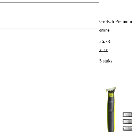
Grolsch Premium 
online
26
.
73
31
.
45
5 stuks