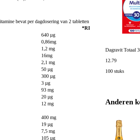
ine bevat per dagdosering van 2 tabletten
*RI
640 µg
0,86mg
1,2 mg
Dagravit Totaal 
16mg
12
.
79
2,1 mg
50 µg
100 stuks
300 µg
3 µg
93 mg
20 µg
Anderen k
12 mg
400 mg
19 µg
7,5 mg
105 µg