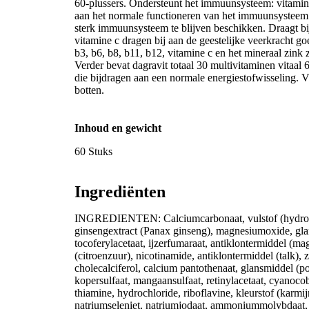
60-plussers. Ondersteunt het immuunsysteem: vitamine
aan het normale functioneren van het immuunsysteem. 
sterk immuunsysteem te blijven beschikken. Draagt bij
vitamine c dragen bij aan de geestelijke veerkracht g
b3, b6, b8, b11, b12, vitamine c en het mineraal zink
Verder bevat dagravit totaal 30 multivitaminen vitaal 
die bijdragen aan een normale energiestofwisseling. Vi
botten.
Inhoud en gewicht
60 Stuks
Ingrediënten
INGREDIENTEN: Calciumcarbonaat, vulstof (hydroxyp
ginsengextract (Panax ginseng), magnesiumoxide, gla
tocoferylacetaat, ijzerfumaraat, antiklontermiddel (m
(citroenzuur), nicotinamide, antiklontermiddel (talk), 
cholecalciferol, calcium pantothenaat, glansmiddel (p
kopersulfaat, mangaansulfaat, retinylacetaat, cyanoco
thiamine, hydrochloride, riboflavine, kleurstof (karmi
natriumseleniet, natriumjodaat, ammoniummolybdaat, c