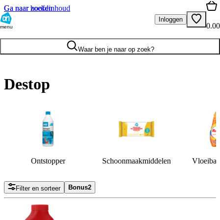
Ga naar hoofdinhoud
Ga naar zoeken
Inloggen
0.00
menu
Waar ben je naar op zoek?
Destop
Ontstopper
Schoonmaakmiddelen
Vloeibaa
Bonus
2
Filter en sorteer