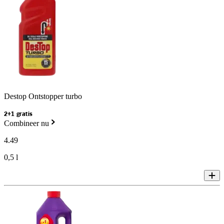
Destop Ontstopper turbo
2+1 gratis
Combineer nu
4
.
49
0,5 l