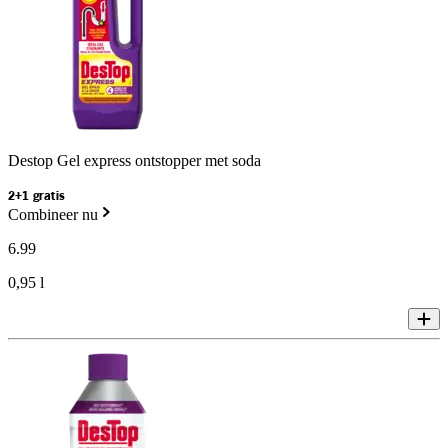
Destop Gel express ontstopper met soda
2+1 gratis
Combineer nu
6
.
99
0,95 l