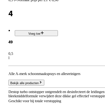
·
4
.
Voeg toe
49
0,5
l
Alle A-merk schoonmaaksprays en allesreinigers
Bekijk alle producten
Destop turbo ontstopper ontgrendelt en desinfecteert de leidinge
bleekmiddelformule verwijdert deze dikke gel effectief verstoppi
Geschikt voor bij totale verstopping