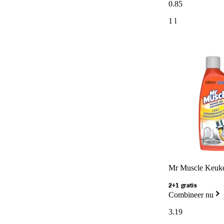
0
.
85
1 l
Mr Muscle Keuke
2+1 gratis
Combineer nu
3
.
19