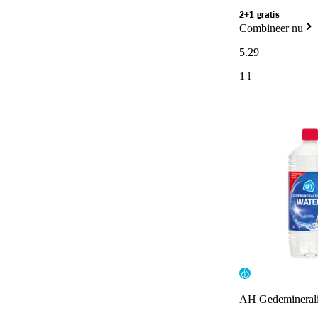
2+1 gratis
Combineer nu
5
.
29
1 l
AH Gedeminerali