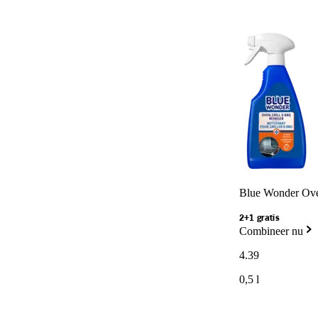
Blue Wonder Oven
2+1 gratis
Combineer nu
4
.
39
0,5 l