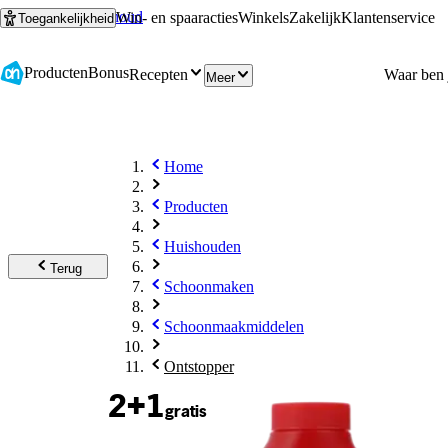
Ga naar hoofdinhoud
Ga naar zoeken
Win- en spaaracties
Winkels
Zakelijk
Klantenservice
Toegankelijkheid
Producten
Bonus
Recepten
Meer
Home
Producten
Huishouden
Terug
Schoonmaken
Schoonmaakmiddelen
Ontstopper
2+1
gratis