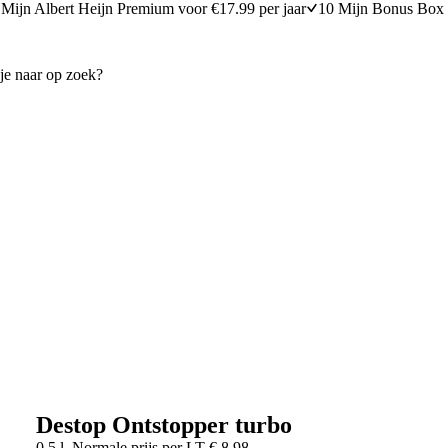
Mijn Albert Heijn Premium voor €17.99 per jaar
10 Mijn Bonus Box 
Destop Ontstopper turbo
0,5 l
Normale prijs per
LT
€
8,98