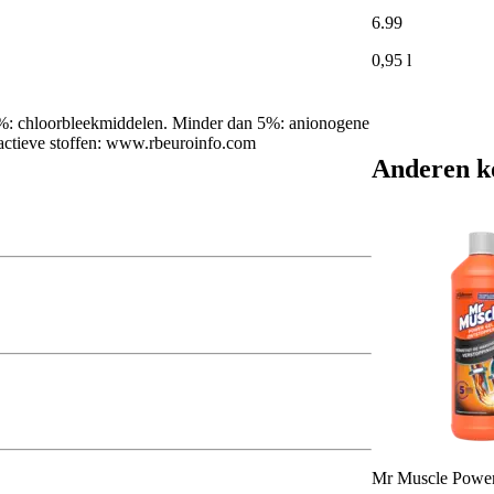
6
.
99
0,95 l
5%: chloorbleekmiddelen. Minder dan 5%: anionogene
eactieve stoffen: www.rbeuroinfo.com
Anderen k
Mr Muscle Power 