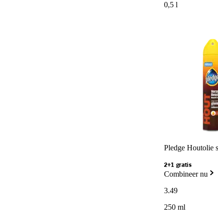
0,5 l
Pledge Houtolie 
2+1 gratis
Combineer nu
3
.
49
250 ml