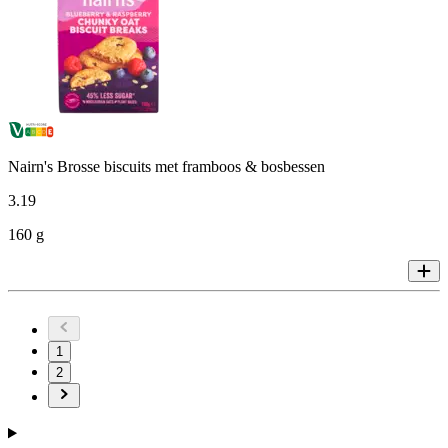
Nairn's Brosse biscuits met framboos & bosbessen
3
.
19
160 g
1
2