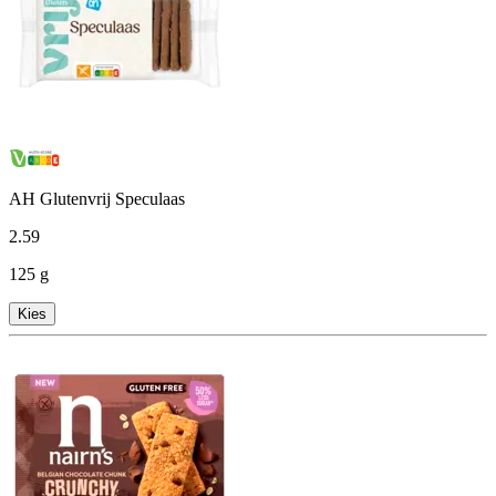
AH Glutenvrij Speculaas
2
.
59
125 g
Kies