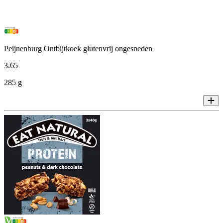
Peijnenburg Ontbijtkoek glutenvrij ongesneden
3
.
65
285 g