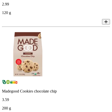
2
.
99
120 g
Madegood Cookies chocolate chip
3
.
59
200 g