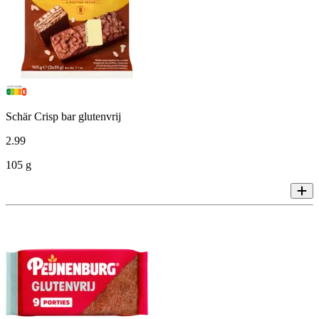
Schär Crisp bar glutenvrij
2
.
99
105 g