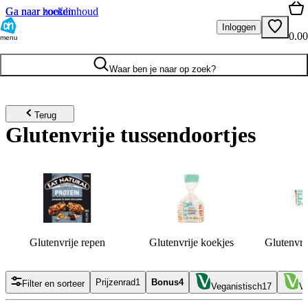
Ga naar hoofdinhoud
Ga naar zoeken
Inloggen
0.00
menu
Waar ben je naar op zoek?
Terug
Glutenvrije tussendoortjes
Glutenvrije repen
Glutenvrije koekjes
Glutenvri
Prijzenrad
1
Bonus
4
Filter en sorteer
Veganistisch
17
Ve