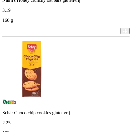
Nairn's Honey crunchy oat bars glutenvrij
3
.
19
160 g
Schär Choco chip cookies glutenvrij
2
.
25