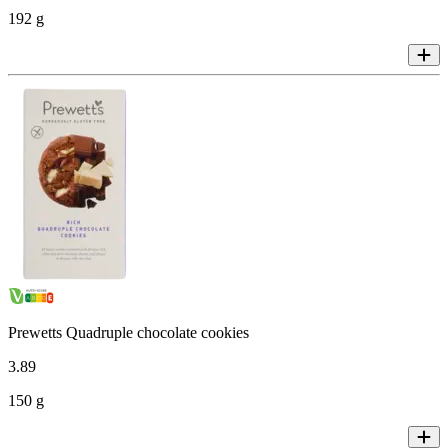
192 g
Prewetts Quadruple chocolate cookies
3
.
89
150 g