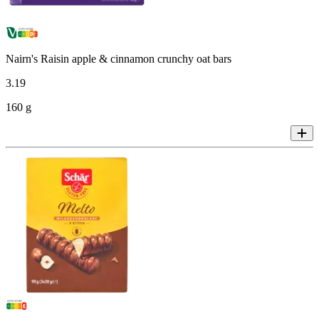
Nairn's Raisin apple & cinnamon crunchy oat bars
3
.
19
160 g