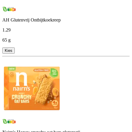
AH Glutenvrij Ontbijtkoekreep
1
.
29
65 g
Kies