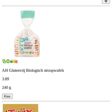
AH Glutenvrij Biologisch stroopwafels
3
.
89
240 g
Kies