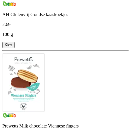
AH Glutenvrij Goudse kaaskoekjes
2
.
69
100 g
Kies
Prewetts Milk chocolate Viennese fingers