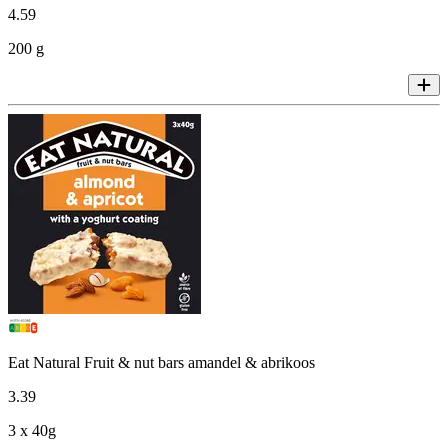
4
.
59
200 g
Eat Natural Fruit & nut bars amandel & abrikoos
3
.
39
3 x 40g