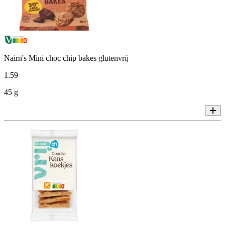
Nairn's Mini choc chip bakes glutenvrij
1
.
59
45 g