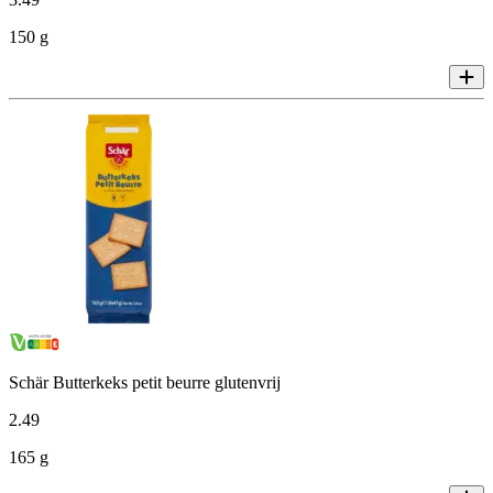
150 g
Schär Butterkeks petit beurre glutenvrij
2
.
49
165 g