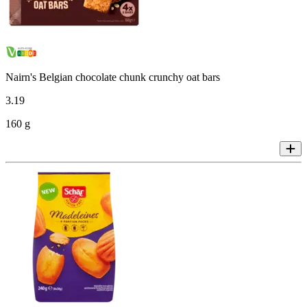
Nairn's Belgian chocolate chunk crunchy oat bars
3
.
19
160 g