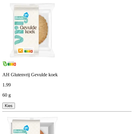
AH Glutenvrij Gevulde koek
1
.
99
60 g
Kies