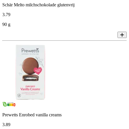
Schär Melto milchschokolade glutenvrij
3
.
79
90 g
Prewetts Enrobed vanilla creams
3
.
89