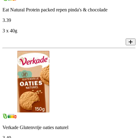
Eat Natural Protein packed repen pinda's & chocolade
3
.
39
3 x 40g
Verkade Glutenvrije oaties naturel
3
.
49