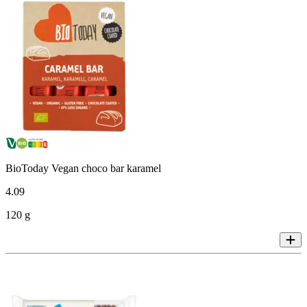
BioToday Vegan choco bar karamel
4
.
09
120 g