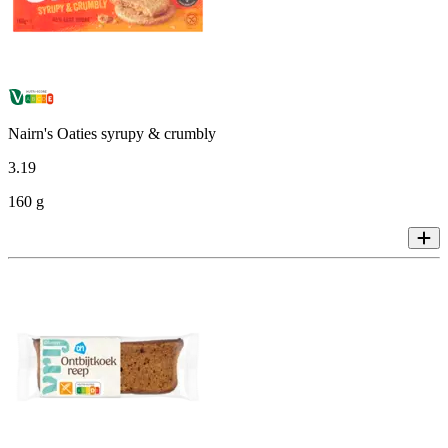
Nairn's Oaties syrupy & crumbly
3
.
19
160 g