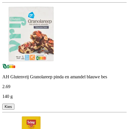
AH Glutenvrij Granolareep pinda en amandel blauwe bes
2
.
69
140 g
Kies