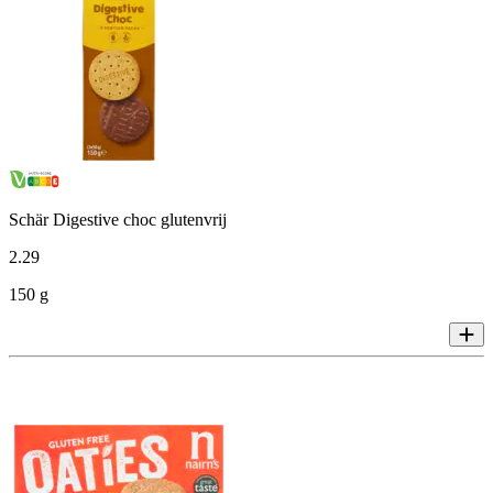
Schär Digestive choc glutenvrij
2
.
29
150 g