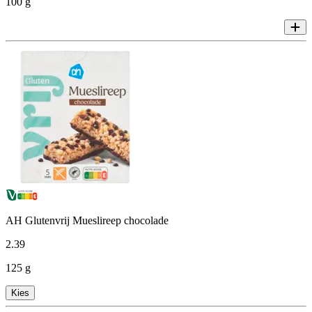
100 g
AH Glutenvrij Mueslireep chocolade
2
.
39
125 g
Kies