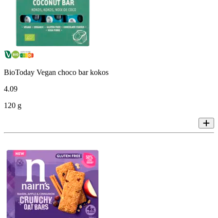
BioToday Vegan choco bar kokos
4
.
09
120 g