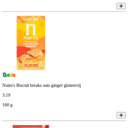
Nairn's Biscuit breaks oats ginger glutenvrij
3
.
19
160 g