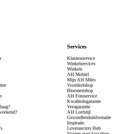
Services
n
Klantenservice
Winkelservices
Winkels
AH Mobiel
Mijn AH Miles
ten
Voordeelshop
Bloemenshop
n
AH Fotoservice
Kwaliteitsgarantie
daag?
Versgarantie
 weekend?
AH Leefstijl
Gezondheidsinformatie
n
Inspiratie
's
Leveranciers Hub
Vragen over kassabon