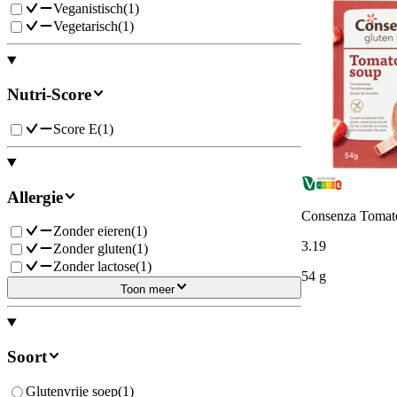
Veganistisch
(
1
)
Vegetarisch
(
1
)
Nutri-Score
Score E
(
1
)
Allergie
Consenza Tomate
Zonder eieren
(
1
)
3
.
19
Zonder gluten
(
1
)
Zonder lactose
(
1
)
54 g
Toon meer
Soort
Glutenvrije soep
(
1
)