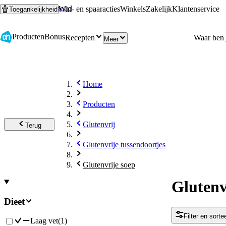
Ga naar hoofdinhoud
Ga naar zoeken
Win- en spaaracties
Winkels
Zakelijk
Klantenservice
Toegankelijkheid
Producten
Bonus
Recepten
Meer
Home
Producten
Glutenvrij
Terug
Glutenvrije tussendoortjes
Glutenvrije soep
Glutenv
Dieet
Filter en sorte
Laag vet
(
1
)