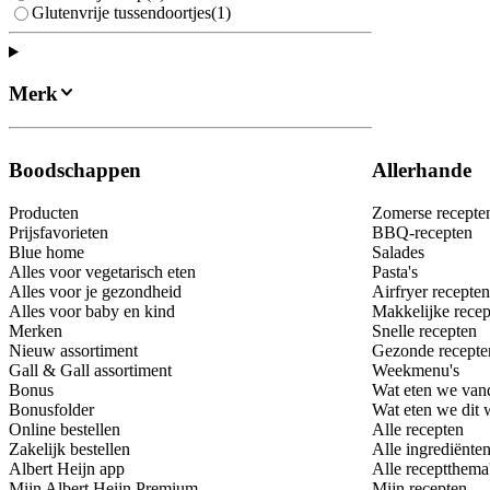
Glutenvrije tussendoortjes
(
1
)
Merk
Boodschappen
Allerhande
Producten
Zomerse recepte
Prijsfavorieten
BBQ-recepten
Blue home
Salades
Alles voor vegetarisch eten
Pasta's
Alles voor je gezondheid
Airfryer recepten
Alles voor baby en kind
Makkelijke recep
Merken
Snelle recepten
Nieuw assortiment
Gezonde recepte
Gall & Gall assortiment
Weekmenu's
Bonus
Wat eten we van
Bonusfolder
Wat eten we dit
Online bestellen
Alle recepten
Zakelijk bestellen
Alle ingrediënte
Albert Heijn app
Alle receptthema
Mijn Albert Heijn Premium
Mijn recepten