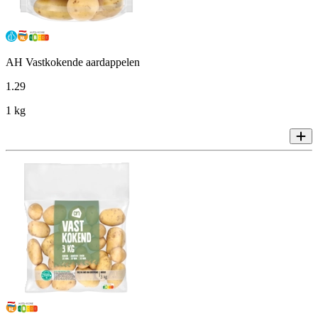
AH Vastkokende aardappelen
1
.
29
1 kg