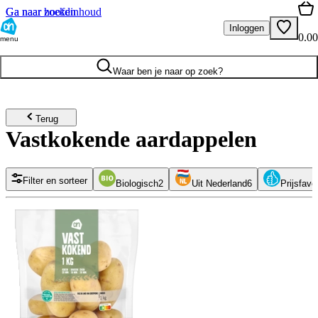
Ga naar hoofdinhoud
Ga naar zoeken
Inloggen
0.00
menu
Waar ben je naar op zoek?
Terug
Vastkokende aardappelen
Filter en sorteer
Biologisch
2
Uit Nederland
6
Prijsfavo