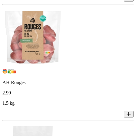
AH Rouges
2
.
99
1,5 kg