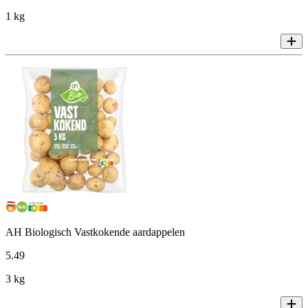
1 kg
AH Biologisch Vastkokende aardappelen
5
.
49
3 kg