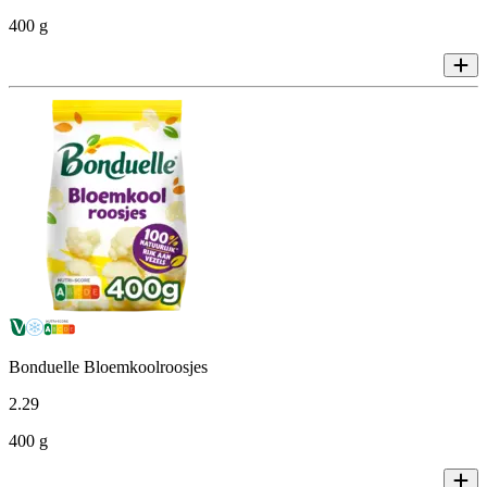
400 g
Bonduelle Bloemkoolroosjes
2
.
29
400 g