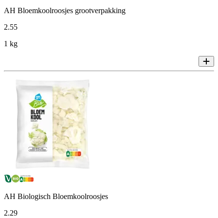
AH Bloemkoolroosjes grootverpakking
2
.
55
1 kg
AH Biologisch Bloemkoolroosjes
2
.
29