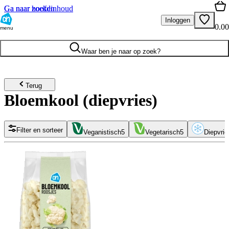
Ga naar hoofdinhoud
Ga naar zoeken
Inloggen
0.00
menu
Waar ben je naar op zoek?
Terug
Bloemkool (diepvries)
Filter en sorteer
Veganistisch
5
Vegetarisch
5
Diepvrie