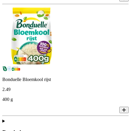
Bonduelle Bloemkool rijst
2
.
49
400 g