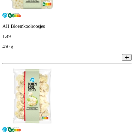
AH Bloemkoolroosjes
1
.
49
450 g