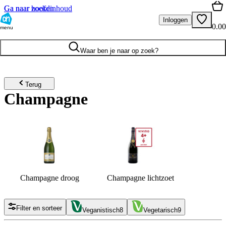
Ga naar hoofdinhoud
Ga naar zoeken
Inloggen
0.00
menu
Waar ben je naar op zoek?
Terug
Champagne
Champagne droog
Champagne lichtzoet
Filter en sorteer
Veganistisch
8
Vegetarisch
9