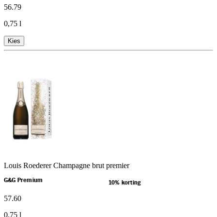
56
.
79
0,75 l
Kies
Louis Roederer Champagne brut premier
G&G Premium
10% korting
57
.
60
0,75 l