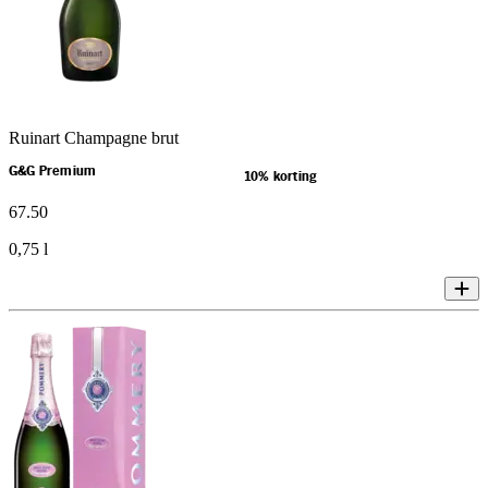
Ruinart Champagne brut
G&G Premium
10% korting
67
.
50
0,75 l