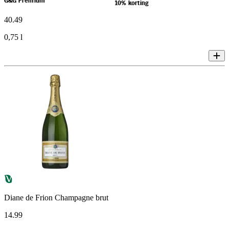
G&G Premium
10% korting
40
.
49
0,75 l
Diane de Frion Champagne brut
14
.
99