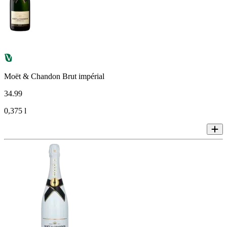
Moët & Chandon Brut impérial
34
.
99
0,375 l