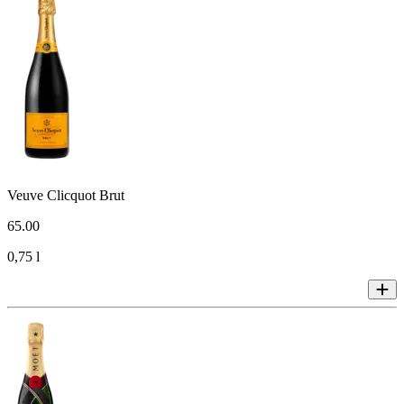
Veuve Clicquot Brut
65
.
00
0,75 l