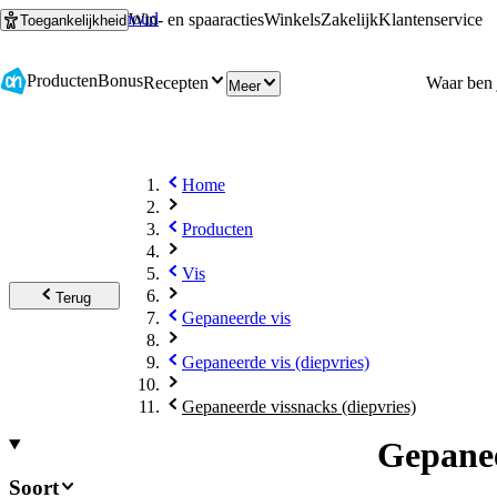
Ga naar hoofdinhoud
Ga naar zoeken
Win- en spaaracties
Winkels
Zakelijk
Klantenservice
Toegankelijkheid
Producten
Bonus
Recepten
Meer
Home
Producten
Vis
Terug
Gepaneerde vis
Gepaneerde vis (diepvries)
Gepaneerde vissnacks (diepvries)
Gepanee
Soort