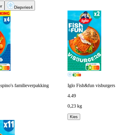
er
Diepvries
4
ispino's familieverpakking
Iglo Fish&fun visburgers
4
.
49
0,23 kg
Kies