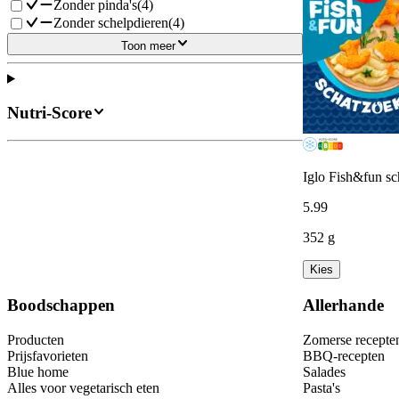
Zonder pinda's
(
4
)
Zonder schelpdieren
(
4
)
Toon meer
Nutri-Score
Iglo Fish&fun sc
5
.
99
352 g
Kies
Boodschappen
Allerhande
Producten
Zomerse recepte
Prijsfavorieten
BBQ-recepten
Blue home
Salades
Alles voor vegetarisch eten
Pasta's