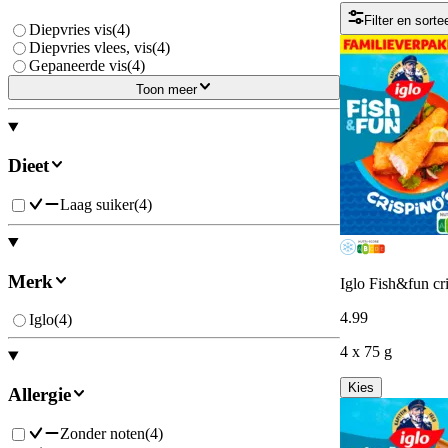
Filter en sorte
Diepvries vis
(
4
)
Diepvries vlees, vis
(
4
)
Gepaneerde vis
(
4
)
Toon meer
Dieet
Laag suiker
(
4
)
Merk
Iglo Fish&fun cr
4
.
99
Iglo
(
4
)
4 x 75 g
Kies
Allergie
Zonder noten
(
4
)