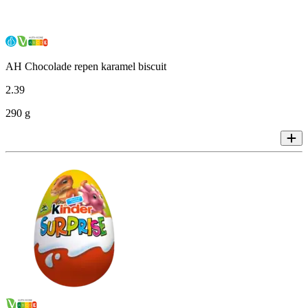
AH Chocolade repen karamel biscuit
2
.
39
290 g