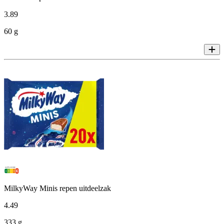
3
.
89
60 g
MilkyWay Minis repen uitdeelzak
4
.
49
333 g