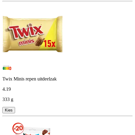
Twix Minis repen uitdeelzak
4
.
19
333 g
Kies