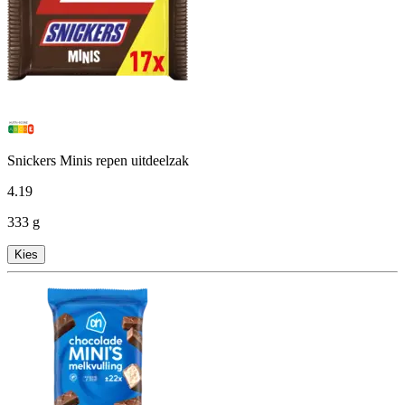
Snickers Minis repen uitdeelzak
4
.
19
333 g
Kies