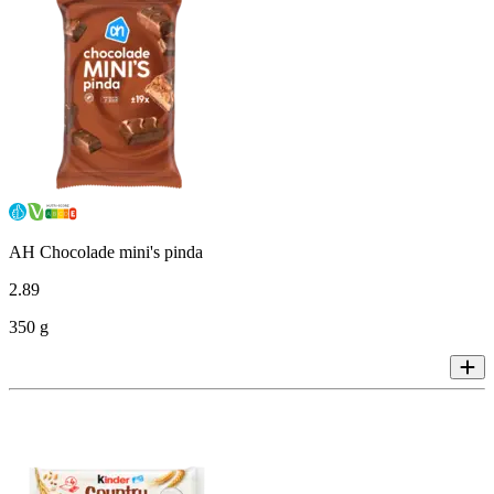
AH Chocolade mini's pinda
2
.
89
350 g