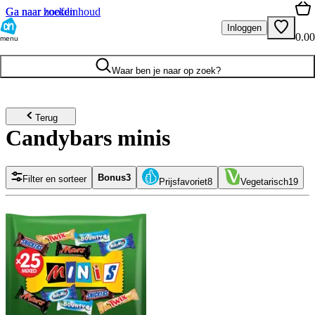
Ga naar hoofdinhoud
Ga naar zoeken
Inloggen
0.00
menu
Waar ben je naar op zoek?
Terug
Candybars minis
Bonus
3
Filter en sorteer
Prijsfavoriet
8
Vegetarisch
19