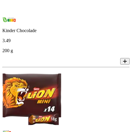
Kinder Chocolade
3
.
49
200 g