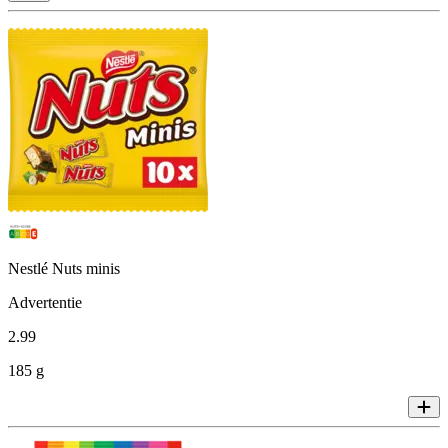
Nestlé Nuts minis
Advertentie
2
.
99
185 g