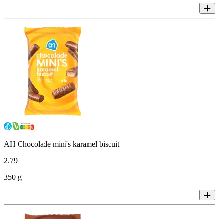
AH Chocolade mini's karamel biscuit
2
.
79
350 g