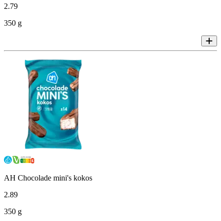
2
.
79
350 g
AH Chocolade mini's kokos
2
.
89
350 g