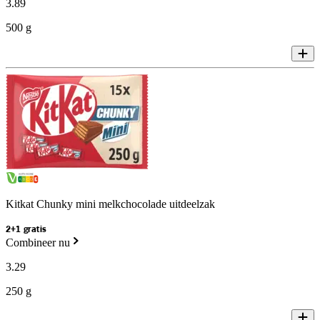
3
.
89
500 g
Kitkat Chunky mini melkchocolade uitdeelzak
2+1 gratis
Combineer nu
3
.
29
250 g