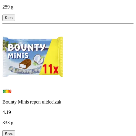
259 g
Kies
Bounty Minis repen uitdeelzak
4
.
19
333 g
Kies