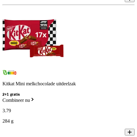
Kitkat Mini melkchocolade uitdeelzak
2+1 gratis
Combineer nu
3
.
79
284 g