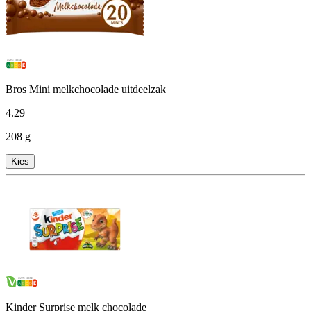
Bros Mini melkchocolade uitdeelzak
4
.
29
208 g
Kies
Kinder Surprise melk chocolade