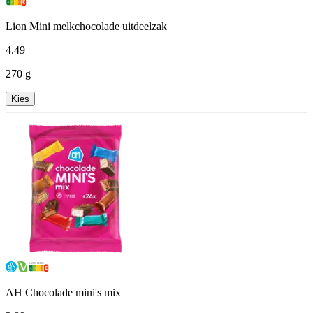
Lion Mini melkchocolade uitdeelzak
4
.
49
270 g
Kies
AH Chocolade mini's mix