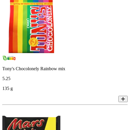
Tony's Chocolonely Rainbow mix
5
.
25
135 g