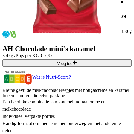
79
350 g
AH Chocolade mini's karamel
·
350 g
Prijs per
KG
€
7,97
Voeg toe
Wat is Nutri-Score?
Kleine gevulde melkchocoladereepjes met nougatcreme en karamel.
In een handige uitdeelverpakking.
Een heerlijke combinatie van karamel, nougatcreme en
melkchocolade
Individueel verpakte porties
Handig formaat om mee te nemen onderweg en met anderen te
delen