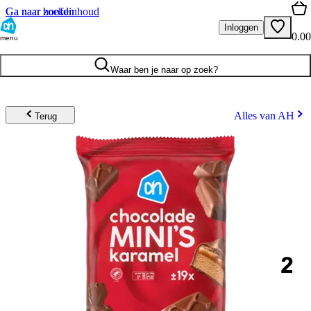
Ga naar hoofdinhoud
Ga naar zoeken
Inloggen
0.00
menu
Waar ben je naar op zoek?
Alles van AH
Terug
2
.