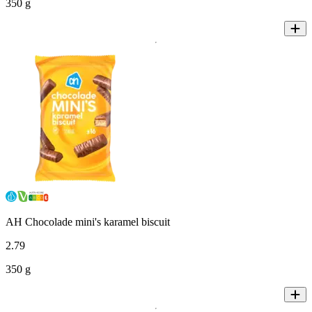
350 g
AH Chocolade mini's karamel biscuit
2
.
79
350 g