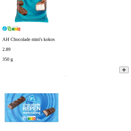
AH Chocolade mini's kokos
2
.
89
350 g