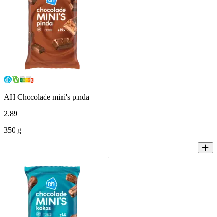
AH Chocolade mini's pinda
2
.
89
350 g