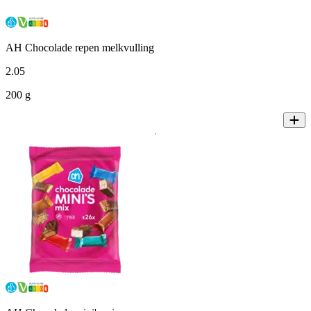
AH Chocolade repen melkvulling
2
.
05
200 g