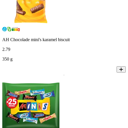
AH Chocolade mini's karamel biscuit
2
.
79
350 g