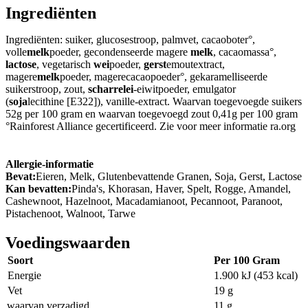
Ingrediënten
Ingrediënten: suiker, glucosestroop, palmvet, cacaoboter°,
volle
melk
poeder, gecondenseerde magere
melk
, cacaomassa°,
lactose
, vegetarisch
wei
poeder,
gerst
emoutextract,
magere
melk
poeder, magerecacaopoeder°, gekaramelliseerde
suikerstroop, zout,
scharrelei
-eiwitpoeder, emulgator
(
soja
lecithine [E322]), vanille-extract. Waarvan toegevoegde suikers
52g per 100 gram en waarvan toegevoegd zout 0,41g per 100 gram
°Rainforest Alliance gecertificeerd. Zie voor meer informatie ra.org
Allergie-informatie
Bevat:
Eieren, Melk, Glutenbevattende Granen, Soja, Gerst, Lactose
Kan bevatten:
Pinda's, Khorasan, Haver, Spelt, Rogge, Amandel,
Cashewnoot, Hazelnoot, Macadamianoot, Pecannoot, Paranoot,
Pistachenoot, Walnoot, Tarwe
Voedingswaarden
Soort
Per 100 Gram
Energie
1.900 kJ (453 kcal)
Vet
19 g
waarvan verzadigd
11 g