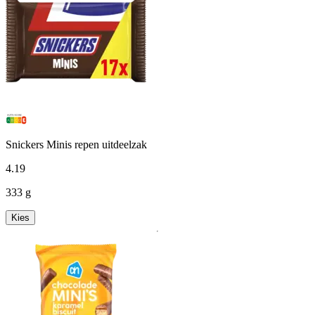
Snickers Minis repen uitdeelzak
4
.
19
333 g
Kies