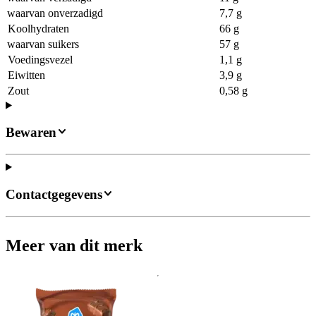
waarvan onverzadigd
7,7 g
Koolhydraten
66 g
waarvan suikers
57 g
Voedingsvezel
1,1 g
Eiwitten
3,9 g
Zout
0,58 g
Bewaren
Contactgegevens
Meer van dit merk