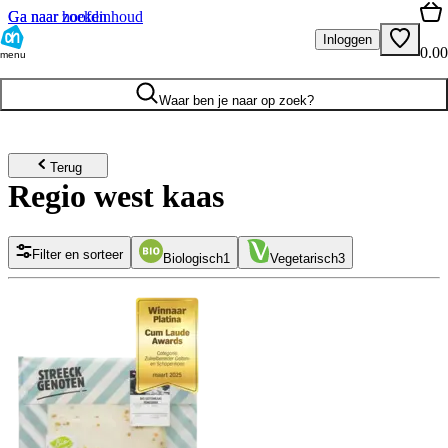
Ga naar hoofdinhoud
Ga naar zoeken
Inloggen
0.00
menu
Waar ben je naar op zoek?
Terug
Regio west kaas
Filter en sorteer
Biologisch
1
Vegetarisch
3