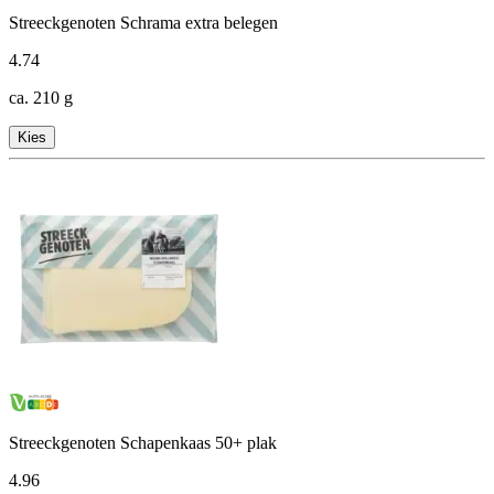
Streeckgenoten Schrama extra belegen
4
.
74
ca. 210 g
Kies
Streeckgenoten Schapenkaas 50+ plak
4
.
96