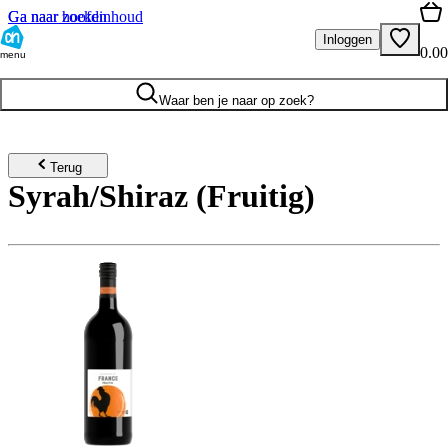
Ga naar hoofdinhoud
Ga naar zoeken
Inloggen
0.00
menu
Waar ben je naar op zoek?
Terug
Syrah/Shiraz (Fruitig)