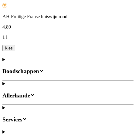
AH Fruitige Franse huiswijn rood
4
.
89
1 l
Kies
Boodschappen
Allerhande
Services