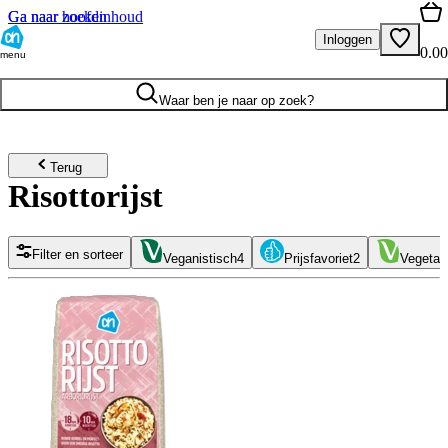
Ga naar hoofdinhoud
Ga naar zoeken
Inloggen
0.00
menu
Waar ben je naar op zoek?
Terug
Risottorijst
Filter en sorteer
Veganistisch
4
Prijsfavoriet
2
Vegetar