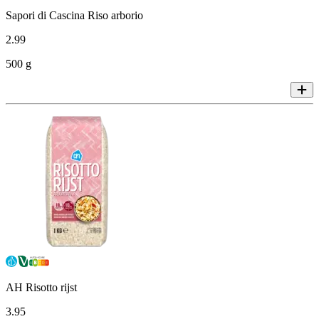
Sapori di Cascina Riso arborio
2
.
99
500 g
AH Risotto rijst
3
.
95