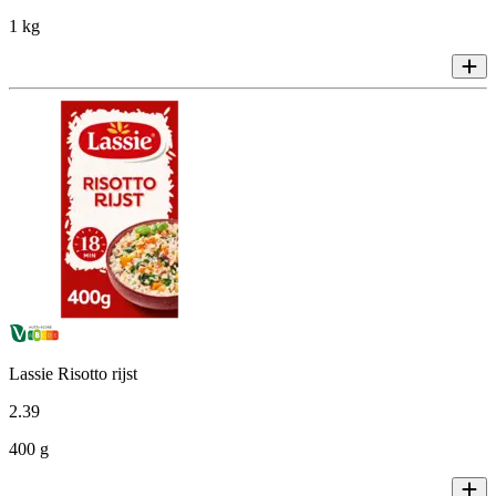
1 kg
Lassie Risotto rijst
2
.
39
400 g