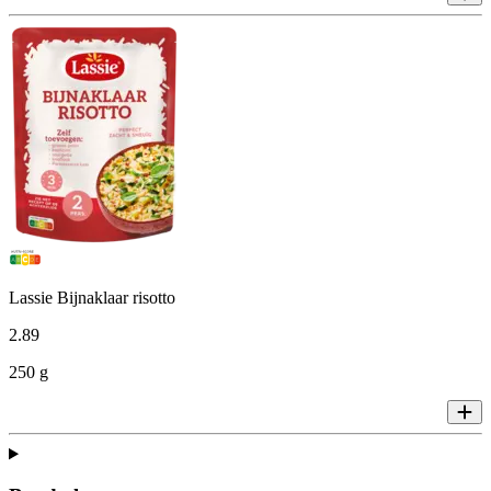
Lassie Bijnaklaar risotto
2
.
89
250 g