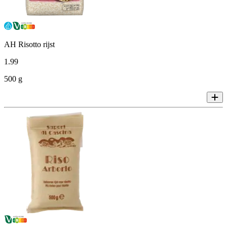
AH Risotto rijst
1
.
99
500 g