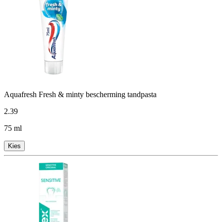
Aquafresh Fresh & minty bescherming tandpasta
2
.
39
75 ml
Kies