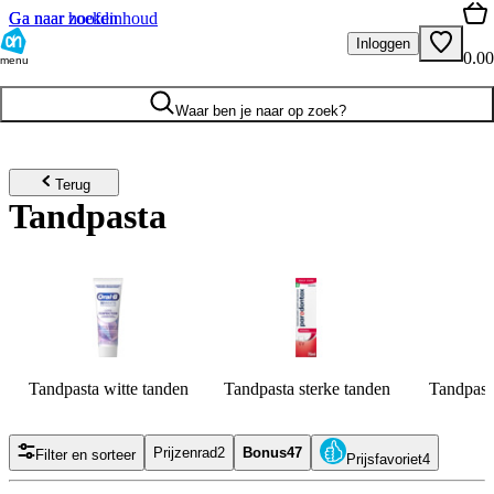
Ga naar hoofdinhoud
Ga naar zoeken
Inloggen
0.00
menu
Waar ben je naar op zoek?
Terug
Tandpasta
Tandpasta witte tanden
Tandpasta sterke tanden
Tandpast
Prijzenrad
2
Bonus
47
Filter en sorteer
Prijsfavoriet
4