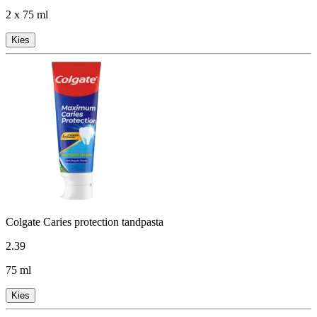
2 x 75 ml
Kies
Colgate Caries protection tandpasta
2
.
39
75 ml
Kies