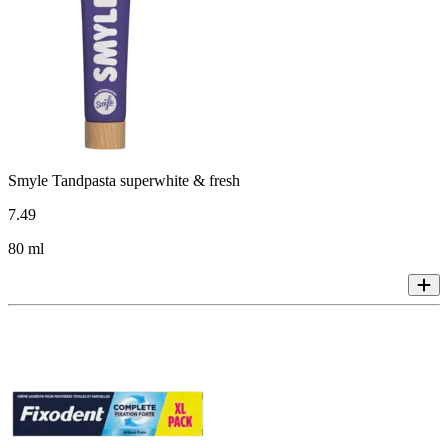
Smyle Tandpasta superwhite & fresh
7
.
49
80 ml