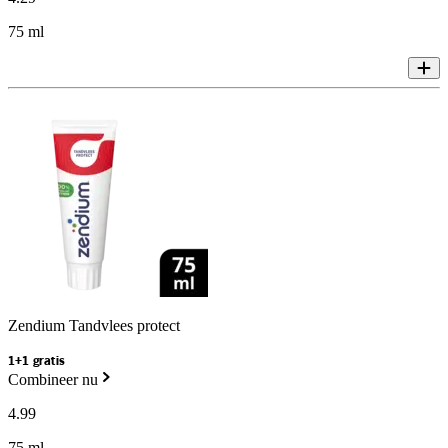
75 ml
Zendium Tandvlees protect
1+1 gratis
Combineer nu
4
.
99
75 ml