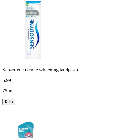
Sensodyne Gentle whitening tandpasta
5
.
99
75 ml
Kies