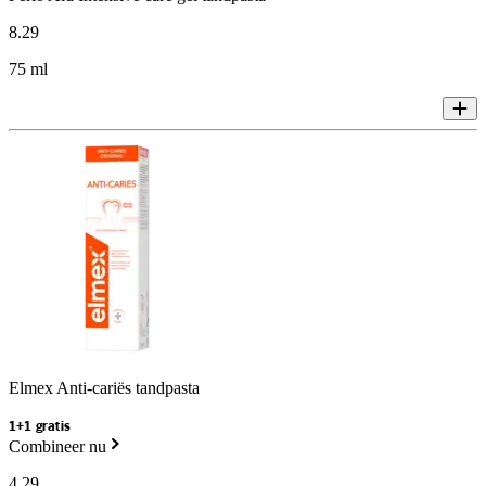
8
.
29
75 ml
Elmex Anti-cariës tandpasta
1+1 gratis
Combineer nu
4
.
29