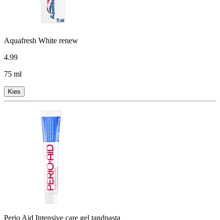
Aquafresh White renew
4
.
99
75 ml
Kies
Perio Aid Intensive care gel tandpasta