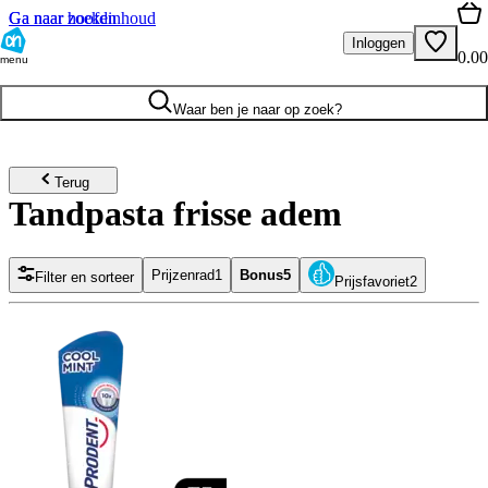
Ga naar hoofdinhoud
Ga naar zoeken
Inloggen
0.00
menu
Waar ben je naar op zoek?
Terug
Tandpasta frisse adem
Prijzenrad
1
Bonus
5
Filter en sorteer
Prijsfavoriet
2