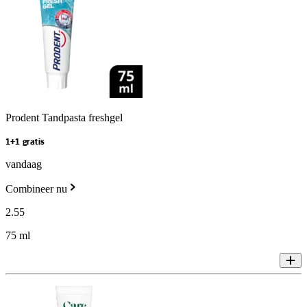
Prodent Tandpasta freshgel
1+1 gratis
vandaag
Combineer nu
2
.
55
75 ml