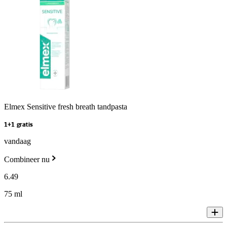
Elmex Sensitive fresh breath tandpasta
1+1 gratis
vandaag
Combineer nu
6
.
49
75 ml