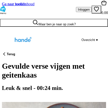
Ga naar hoofdinhoud
Ga naar zoeken
Inloggen
0.00
menu
Waar ben je naar op zoek?
Overzicht
Terug
Gevulde verse vijgen met
geitenkaas
Leuk & snel
-
00:24
min.