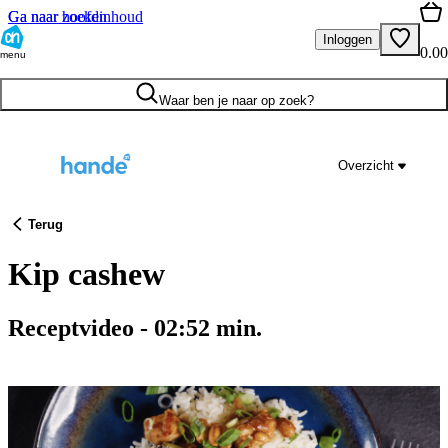
Ga naar hoofdinhoud
Ga naar zoeken
Inloggen
0.00
menu
Waar ben je naar op zoek?
Overzicht
Terug
Kip cashew
Receptvideo
-
02:52
min.