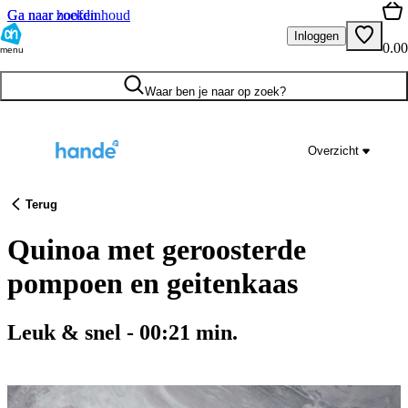
Ga naar hoofdinhoud
Ga naar zoeken
Inloggen
0.00
menu
Waar ben je naar op zoek?
Overzicht
Terug
Quinoa met geroosterde
pompoen en geitenkaas
Leuk & snel
-
00:21
min.