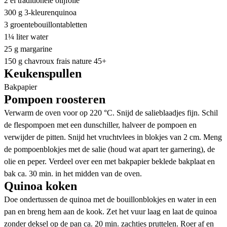
2 el traditionele olijfolie
300 g 3-kleurenquinoa
3 groentebouillontabletten
1¼ liter water
25 g margarine
150 g chavroux frais nature 45+
Keukenspullen
Bakpapier
Pompoen roosteren
Verwarm de oven voor op 220 °C. Snijd de salieblaadjes fijn. Schil
de flespompoen met een dunschiller, halveer de pompoen en
verwijder de pitten. Snijd het vruchtvlees in blokjes van 2 cm. Meng
de pompoenblokjes met de salie (houd wat apart ter garnering), de
olie en peper. Verdeel over een met bakpapier beklede bakplaat en
bak ca. 30 min. in het midden van de oven.
Quinoa koken
Doe ondertussen de quinoa met de bouillonblokjes en water in een
pan en breng hem aan de kook. Zet het vuur laag en laat de quinoa
zonder deksel op de pan ca. 20 min. zachtjes pruttelen. Roer af en