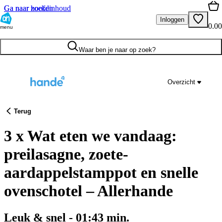
Ga naar hoofdinhoud
Ga naar zoeken
Inloggen
0.00
menu
Waar ben je naar op zoek?
Overzicht
Terug
3 x Wat eten we vandaag:
preilasagne, zoete-
aardappelstamppot en snelle
ovenschotel – Allerhande
Leuk & snel
-
01:43
min.