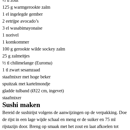
½ tl zout
125 g warmgerookte zalm
1 el ingelegde gember
2 eetrijpe avocado’s
3 el wasabimayonaise
1 norivel
1 komkommer
100 g gerookte wilde sockey zalm
25 g zalmeitjes
½ tl chilimelange (Euroma)
1 tl zwart sesamzaad
staafmixer met hoge beker
spuitzak met kartelmondje
gladde tulband (Ø22 cm, ingevet)
staafmixer
Sushi maken
Bereid de sushirijst volgens de aanwijzingen op de verpakking. Doe
de rijst in een lage wijde schaal en meng er de suiker en 75 ml
rijstazijn door. Breng op smaak met het zout en laat afkoelen tot