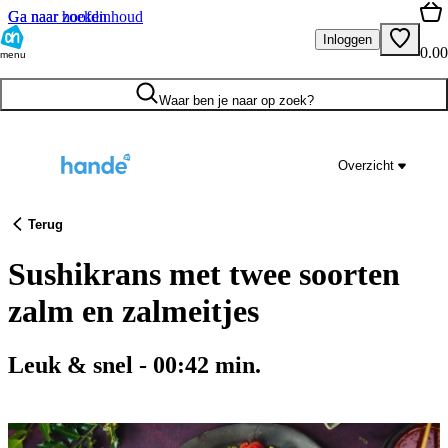
Ga naar hoofdinhoud
Ga naar zoeken
Inloggen
0.00
menu
Waar ben je naar op zoek?
Overzicht
Terug
Sushikrans met twee soorten
zalm en zalmeitjes
Leuk & snel
-
00:42
min.