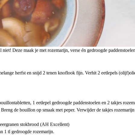
l niet! Deze maak je met rozemarijn, verse én gedroogde paddenstoelen
ange herfst en snijd 2 tenen knoflook fijn. Verhit 2 eetlepels (olijf)ol
bouillontabletten, 1 eetlepel gedroogde paddenstoelen en 2 takjes rozem
 Breng de bouillon op smaak met peper. Verwijder de takjes rozemarijn 
eergranen stokbrood (AH Excellent)
n 1 tl gedroogde rozemarijn.