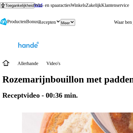
Ga naar hoofdinhoud
Ga naar zoeken
Win- en spaaracties
Winkels
Zakelijk
Klantenservice
Toegankelijkheid
Producten
Bonus
Recepten
Meer
Allerhande
Video's
Rozemarijnbouillon met padden
Receptvideo
-
00:36
min.