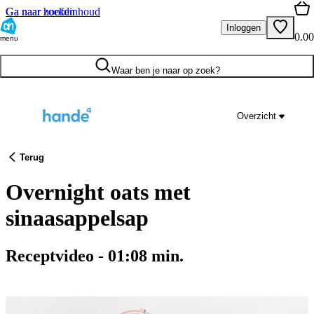
Ga naar hoofdinhoud
Ga naar zoeken
Inloggen
0.00
menu
Waar ben je naar op zoek?
Overzicht
Terug
Overnight oats met
sinaasappelsap
Receptvideo
-
01:08
min.