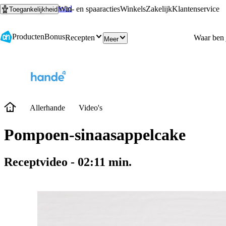
Ga naar hoofdinhoud
Ga naar zoeken
Win- en spaaracties
Winkels
Zakelijk
Klantenservice
Toegankelijkheid
Producten
Bonus
Recepten
Meer
Allerhande
Video's
Pompoen-sinaasappelcake
Receptvideo
-
02:11
min.