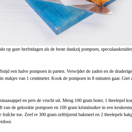
akt op gure herfstdagen als de beste dankzij pompoen, speculaaskruiden
nijd een halve pompoen in parten. Verwijder de zaden en de draderige
s in stukjes van 1 centimeter. Kook de pompoen in 8 minuten gaar. Giet a
sinaasappel en pers de vrucht uit. Meng 100 gram boter, 1 theelepel ko
elft van de gekookte pompoen en 100 gram kristalsuiker in een keuken
me fraîche toe. Zeef er 300 gram zelfrijzend bakmeel en 2 theelepels ba
erdoor.