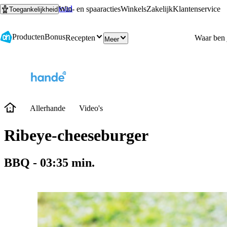
Ga naar hoofdinhoud
Ga naar zoeken
Win- en spaaracties
Winkels
Zakelijk
Klantenservice
Toegankelijkheid
Producten
Bonus
Recepten
Meer
Allerhande
Video's
Ribeye-cheeseburger
BBQ
-
03:35
min.