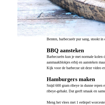
Benten, barbecueër pur sang, stookt in
BBQ aansteken
Barbecueën kun je met normale kolen do
aanmaakblokjes erbij en aansteken maar
Kijk voor de barbecue uit deze video e
Hamburgers maken
Snijd 600 gram ribeye in dunne repen en 
ribeye-gehakt. Dat geeft smaak en sam
Meng het vlees met 1 eetlepel worcester