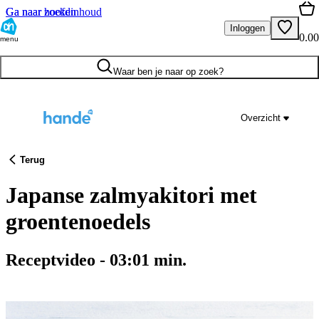
Ga naar hoofdinhoud
Ga naar zoeken
Inloggen
0.00
menu
Waar ben je naar op zoek?
Overzicht
Terug
Japanse zalmyakitori met
groentenoedels
Receptvideo
-
03:01
min.