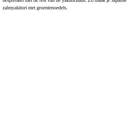
besprenkel met de rest van de yakitorisaus. Zo maak je Japanse
zalmyakitori met groentenoedels.