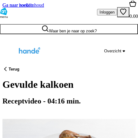
Ga naar hoofdinhoud
Ga naar zoeken
Inloggen
0.00
menu
Waar ben je naar op zoek?
Overzicht
Terug
Gevulde kalkoen
Receptvideo
-
04:16
min.