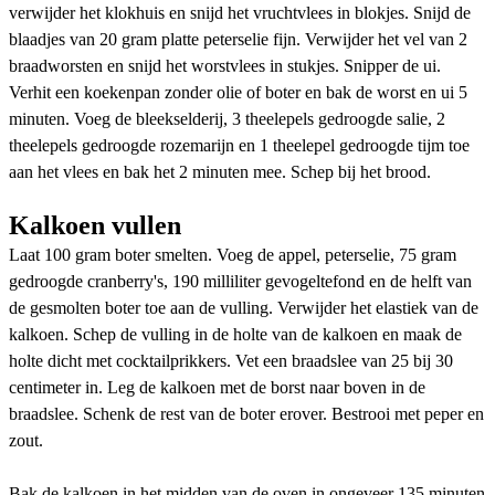
verwijder het klokhuis en snijd het vruchtvlees in blokjes. Snijd de
blaadjes van 20 gram platte peterselie fijn. Verwijder het vel van 2
braadworsten en snijd het worstvlees in stukjes. Snipper de ui.
Verhit een koekenpan zonder olie of boter en bak de worst en ui 5
minuten. Voeg de bleekselderij, 3 theelepels gedroogde salie, 2
theelepels gedroogde rozemarijn en 1 theelepel gedroogde tijm toe
aan het vlees en bak het 2 minuten mee. Schep bij het brood.
Kalkoen vullen
Laat 100 gram boter smelten. Voeg de appel, peterselie, 75 gram
gedroogde cranberry's, 190 milliliter gevogeltefond en de helft van
de gesmolten boter toe aan de vulling. Verwijder het elastiek van de
kalkoen. Schep de vulling in de holte van de kalkoen en maak de
holte dicht met cocktailprikkers. Vet een braadslee van 25 bij 30
centimeter in. Leg de kalkoen met de borst naar boven in de
braadslee. Schenk de rest van de boter erover. Bestrooi met peper en
zout.
Bak de kalkoen in het midden van de oven in ongeveer 135 minuten