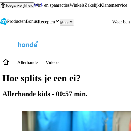
Ga naar hoofdinhoud
Ga naar zoeken
Win- en spaaracties
Winkels
Zakelijk
Klantenservice
Toegankelijkheid
Producten
Bonus
Recepten
Meer
Allerhande
Video's
Hoe splits je een ei?
Allerhande kids
-
00:57
min.