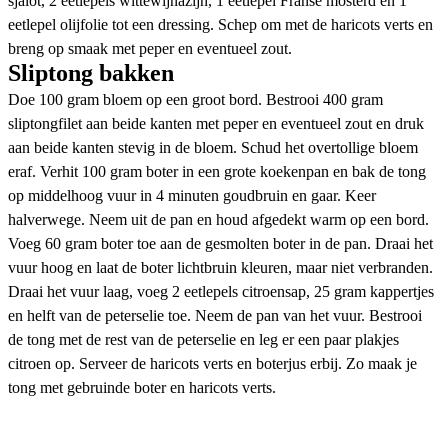
sjalot, 2 eetlepels wittewijnazijn, 1 eetlepel Franse mosterd en 1
eetlepel olijfolie tot een dressing. Schep om met de haricots verts en
breng op smaak met peper en eventueel zout.
Sliptong bakken
Doe 100 gram bloem op een groot bord. Bestrooi 400 gram
sliptongfilet aan beide kanten met peper en eventueel zout en druk
aan beide kanten stevig in de bloem. Schud het overtollige bloem
eraf. Verhit 100 gram boter in een grote koekenpan en bak de tong
op middelhoog vuur in 4 minuten goudbruin en gaar. Keer
halverwege. Neem uit de pan en houd afgedekt warm op een bord.
Voeg 60 gram boter toe aan de gesmolten boter in de pan. Draai het
vuur hoog en laat de boter lichtbruin kleuren, maar niet verbranden.
Draai het vuur laag, voeg 2 eetlepels citroensap, 25 gram kappertjes
en helft van de peterselie toe. Neem de pan van het vuur. Bestrooi
de tong met de rest van de peterselie en leg er een paar plakjes
citroen op. Serveer de haricots verts en boterjus erbij. Zo maak je
tong met gebruinde boter en haricots verts.