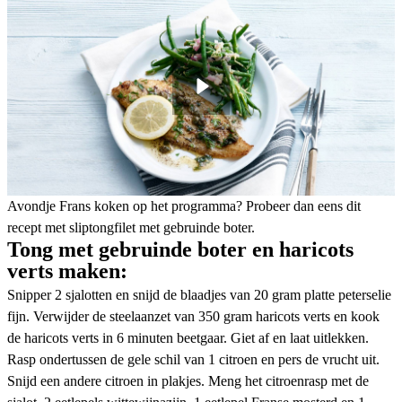
Avondje Frans koken op het programma? Probeer dan eens dit
recept met sliptongfilet met gebruinde boter.
Tong met gebruinde boter en haricots
verts maken:
Snipper 2 sjalotten en snijd de blaadjes van 20 gram platte peterselie
fijn. Verwijder de steelaanzet van 350 gram haricots verts en kook
de haricots verts in 6 minuten beetgaar. Giet af en laat uitlekken.
Rasp ondertussen de gele schil van 1 citroen en pers de vrucht uit.
Snijd een andere citroen in plakjes. Meng het citroenrasp met de