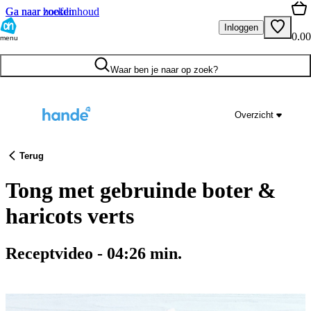
Ga naar hoofdinhoud
Ga naar zoeken
Inloggen
0.00
menu
Waar ben je naar op zoek?
Overzicht
Terug
Tong met gebruinde boter &
haricots verts
Receptvideo
-
04:26
min.